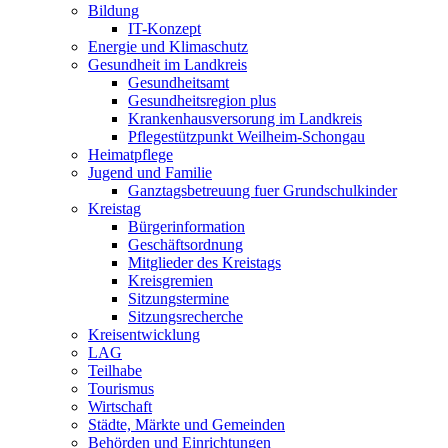
Bildung
IT-Konzept
Energie und Klimaschutz
Gesundheit im Landkreis
Gesundheitsamt
Gesundheitsregion plus
Krankenhausversorung im Landkreis
Pflegestützpunkt Weilheim-Schongau
Heimatpflege
Jugend und Familie
Ganztagsbetreuung fuer Grundschulkinder
Kreistag
Bürgerinformation
Geschäftsordnung
Mitglieder des Kreistags
Kreisgremien
Sitzungstermine
Sitzungsrecherche
Kreisentwicklung
LAG
Teilhabe
Tourismus
Wirtschaft
Städte, Märkte und Gemeinden
Behörden und Einrichtungen