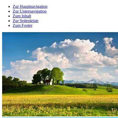
Zur Hauptnavigation
Zur Unternavigation
Zum Inhalt
Zur Seitenleiste
Zum Footer