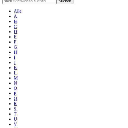
Suchen
Alle
A
B
C
D
E
F
G
H
I
J
K
L
M
N
O
P
Q
R
S
T
U
V