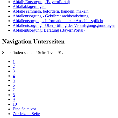
Abfall; Entsorgung (BayernPortal)
Abfallablagerungen
Abfälle sammeln, befördern, handeln, makeln
Abfallentsorgung - Gebührensachbearbeitung
Abfallentsorgung - Informationen zur Anschlusspflicht
Abfallentsorgung - Überprüfung der Veranlagungsgrundlagen
Abfallentsorgung; Beratung (BayernPortal)
Navigation Unterseiten
Sie befinden sich auf Seite 1 von 91.
1
2
3
4
5
6
7
8
9
10
Eine Seite vor
Zur letzten Seite