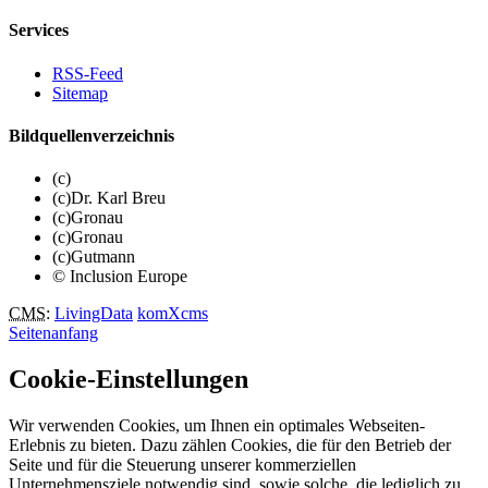
Services
RSS-Feed
Sitemap
Bildquellenverzeichnis
(c)
(c)Dr. Karl Breu
(c)Gronau
(c)Gronau
(c)Gutmann
© Inclusion Europe
CMS
:
LivingData
komXcms
Seitenanfang
Cookie-Einstellungen
Wir verwenden Cookies, um Ihnen ein optimales Webseiten-
Erlebnis zu bieten. Dazu zählen Cookies, die für den Betrieb der
Seite und für die Steuerung unserer kommerziellen
Unternehmensziele notwendig sind, sowie solche, die lediglich zu