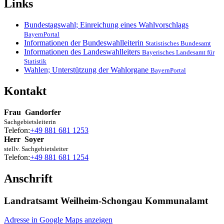
Links
Bundestagswahl; Einreichung eines Wahlvorschlags
BayernPortal
Informationen der Bundeswahlleiterin
Statistisches Bundesamt
Informationen des Landeswahlleiters
Bayerisches Landesamt für
Statistik
Wahlen; Unterstützung der Wahlorgane
BayernPortal
Kontakt
Frau
Gandorfer
Sachgebietsleiterin
Telefon:
+49 881 681 1253
Herr
Soyer
stellv. Sachgebietsleiter
Telefon:
+49 881 681 1254
Anschrift
Landratsamt Weilheim-Schongau Kommunalamt
Adresse in Google Maps anzeigen