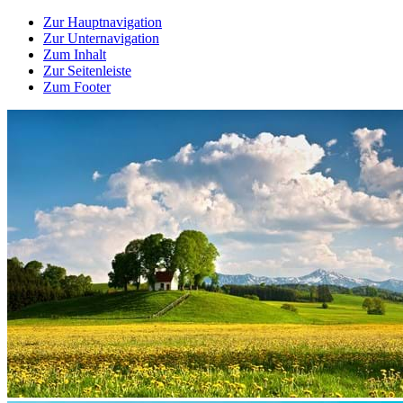
Zur Hauptnavigation
Zur Unternavigation
Zum Inhalt
Zur Seitenleiste
Zum Footer