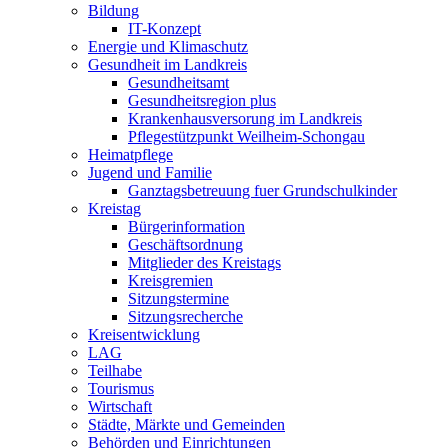
Bildung
IT-Konzept
Energie und Klimaschutz
Gesundheit im Landkreis
Gesundheitsamt
Gesundheitsregion plus
Krankenhausversorung im Landkreis
Pflegestützpunkt Weilheim-Schongau
Heimatpflege
Jugend und Familie
Ganztagsbetreuung fuer Grundschulkinder
Kreistag
Bürgerinformation
Geschäftsordnung
Mitglieder des Kreistags
Kreisgremien
Sitzungstermine
Sitzungsrecherche
Kreisentwicklung
LAG
Teilhabe
Tourismus
Wirtschaft
Städte, Märkte und Gemeinden
Behörden und Einrichtungen