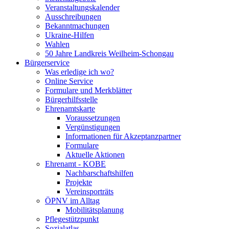
Veranstaltungskalender
Ausschreibungen
Bekanntmachungen
Ukraine-Hilfen
Wahlen
50 Jahre Landkreis Weilheim-Schongau
Bürgerservice
Was erledige ich wo?
Online Service
Formulare und Merkblätter
Bürgerhilfsstelle
Ehrenamtskarte
Voraussetzungen
Vergünstigungen
Informationen für Akzeptanzpartner
Formulare
Aktuelle Aktionen
Ehrenamt - KOBE
Nachbarschaftshilfen
Projekte
Vereinsporträts
ÖPNV im Alltag
Mobilitätsplanung
Pflegestützpunkt
Sozialatlas