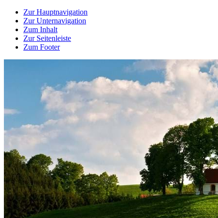
Zur Hauptnavigation
Zur Unternavigation
Zum Inhalt
Zur Seitenleiste
Zum Footer