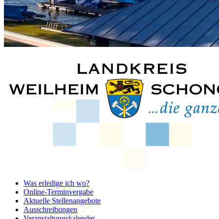
Was erledige ich wo?
Online-Terminvergabe
Aktuelle Stellenangebote
Ausschreibungen
Veranstaltungskalender