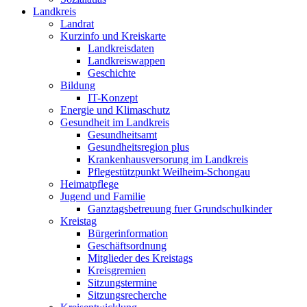
Landkreis
Landrat
Kurzinfo und Kreiskarte
Landkreisdaten
Landkreiswappen
Geschichte
Bildung
IT-Konzept
Energie und Klimaschutz
Gesundheit im Landkreis
Gesundheitsamt
Gesundheitsregion plus
Krankenhausversorung im Landkreis
Pflegestützpunkt Weilheim-Schongau
Heimatpflege
Jugend und Familie
Ganztagsbetreuung fuer Grundschulkinder
Kreistag
Bürgerinformation
Geschäftsordnung
Mitglieder des Kreistags
Kreisgremien
Sitzungstermine
Sitzungsrecherche