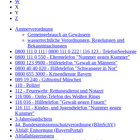
W
X
Y
Z
Ammerverordnung
Gemeingebrauch an Gewässern
wasserrechtliche Verordnungen, Regelungen und
Bekanntmachungen
0800 111 0 111 | 0800 111 0 222 | 116 123 - TelefonSeelsorge
0800 111 0 550 - Elterntelefon "Nummer gegen Kummer"
0800 123 9900 - Hilfetelefon "Gewalt an Männern"
0800 40 40 020 - Hilfetelefon "Schwangere in Not"
0800 655 3000 - Krisendienste Bayern
089 19 240 - Giftnotruf München
110 - Polizei
112 - Feuerwehr, Rettungsdienst und Notarzt
116 006 - Opfer-Telefon des Weißen Rings
116 016 - Hilfetelefon "Gewalt gegen Frauen"
116 111 - Kinder- und Jugendtelefon "Nummer gegen
Kummer"
3-Jahresjagdschein
44. Bundesimissionsschutzverordnung (BImSchV)
Abfall; Entsorgung (BayernPortal)
Abfallablagerungen