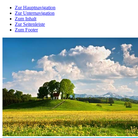
Zur Hauptnavigation
Zur Unternavigation
Zum Inhalt
Zur Seitenleiste
Zum Footer