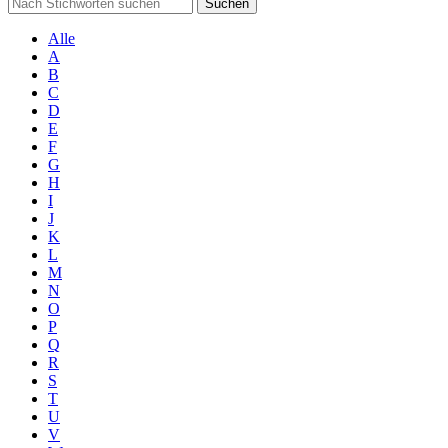
Suchen
Alle
A
B
C
D
E
F
G
H
I
J
K
L
M
N
O
P
Q
R
S
T
U
V