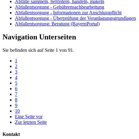
Abfälle sammeln, befördern, handeln, makeln
Abfallentsorgung - Gebührensachbearbeitung
Abfallentsorgung - Informationen zur Anschlusspflicht
Abfallentsorgung - Überprüfung der Veranlagungsgrundlagen
Abfallentsorgung; Beratung (BayernPortal)
Navigation Unterseiten
Sie befinden sich auf Seite 1 von 91.
1
2
3
4
5
6
7
8
9
10
Eine Seite vor
Zur letzten Seite
Kontakt