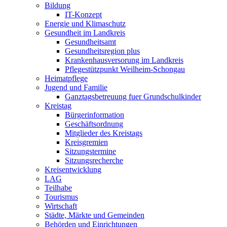
Bildung
IT-Konzept
Energie und Klimaschutz
Gesundheit im Landkreis
Gesundheitsamt
Gesundheitsregion plus
Krankenhausversorung im Landkreis
Pflegestützpunkt Weilheim-Schongau
Heimatpflege
Jugend und Familie
Ganztagsbetreuung fuer Grundschulkinder
Kreistag
Bürgerinformation
Geschäftsordnung
Mitglieder des Kreistags
Kreisgremien
Sitzungstermine
Sitzungsrecherche
Kreisentwicklung
LAG
Teilhabe
Tourismus
Wirtschaft
Städte, Märkte und Gemeinden
Behörden und Einrichtungen