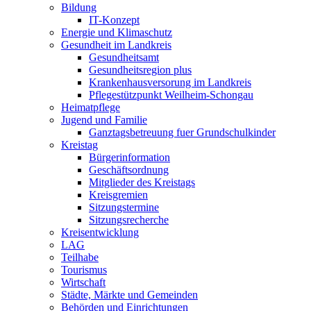
Bildung
IT-Konzept
Energie und Klimaschutz
Gesundheit im Landkreis
Gesundheitsamt
Gesundheitsregion plus
Krankenhausversorung im Landkreis
Pflegestützpunkt Weilheim-Schongau
Heimatpflege
Jugend und Familie
Ganztagsbetreuung fuer Grundschulkinder
Kreistag
Bürgerinformation
Geschäftsordnung
Mitglieder des Kreistags
Kreisgremien
Sitzungstermine
Sitzungsrecherche
Kreisentwicklung
LAG
Teilhabe
Tourismus
Wirtschaft
Städte, Märkte und Gemeinden
Behörden und Einrichtungen