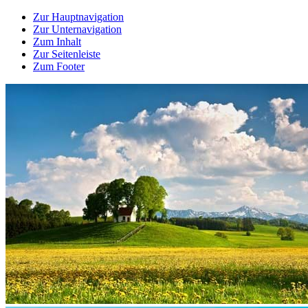
Zur Hauptnavigation
Zur Unternavigation
Zum Inhalt
Zur Seitenleiste
Zum Footer