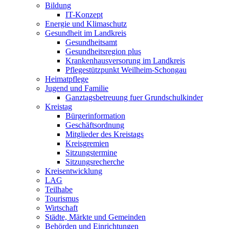
Bildung
IT-Konzept
Energie und Klimaschutz
Gesundheit im Landkreis
Gesundheitsamt
Gesundheitsregion plus
Krankenhausversorung im Landkreis
Pflegestützpunkt Weilheim-Schongau
Heimatpflege
Jugend und Familie
Ganztagsbetreuung fuer Grundschulkinder
Kreistag
Bürgerinformation
Geschäftsordnung
Mitglieder des Kreistags
Kreisgremien
Sitzungstermine
Sitzungsrecherche
Kreisentwicklung
LAG
Teilhabe
Tourismus
Wirtschaft
Städte, Märkte und Gemeinden
Behörden und Einrichtungen