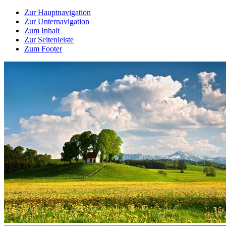
Zur Hauptnavigation
Zur Unternavigation
Zum Inhalt
Zur Seitenleiste
Zum Footer