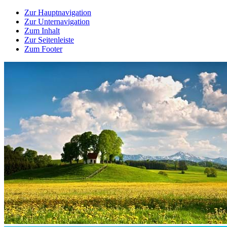
Zur Hauptnavigation
Zur Unternavigation
Zum Inhalt
Zur Seitenleiste
Zum Footer