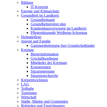
Bildung
IT-Konzept
Energie und Klimaschutz
Gesundheit im Landkreis
Gesundheitsamt
Gesundheitsregion plus
Krankenhausversorung im Landkreis
Pflegestützpunkt Weilheim-Schongau
Heimatpflege
Jugend und Familie
Ganztagsbetreuung fuer Grundschulkinder
Kreistag
Bürgerinformation
Geschäftsordnung
Mitglieder des Kreistags
Kreisgremien
Sitzungstermine
Sitzungsrecherche
Kreisentwicklung
LAG
Teilhabe
Tourismus
Wirtschaft
Städte, Märkte und Gemeinden
Behörden und Einrichtungen