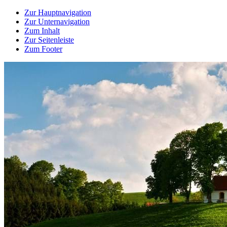
Zur Hauptnavigation
Zur Unternavigation
Zum Inhalt
Zur Seitenleiste
Zum Footer