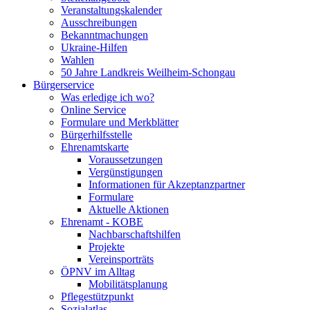
Veranstaltungskalender
Ausschreibungen
Bekanntmachungen
Ukraine-Hilfen
Wahlen
50 Jahre Landkreis Weilheim-Schongau
Bürgerservice
Was erledige ich wo?
Online Service
Formulare und Merkblätter
Bürgerhilfsstelle
Ehrenamtskarte
Voraussetzungen
Vergünstigungen
Informationen für Akzeptanzpartner
Formulare
Aktuelle Aktionen
Ehrenamt - KOBE
Nachbarschaftshilfen
Projekte
Vereinsporträts
ÖPNV im Alltag
Mobilitätsplanung
Pflegestützpunkt
Sozialatlas