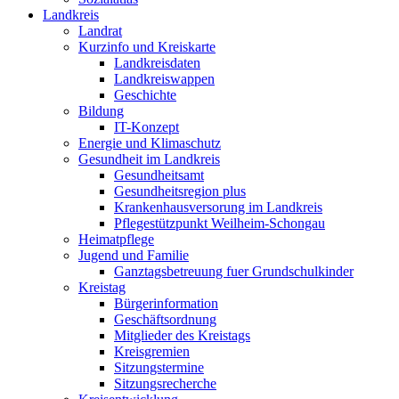
Landkreis
Landrat
Kurzinfo und Kreiskarte
Landkreisdaten
Landkreiswappen
Geschichte
Bildung
IT-Konzept
Energie und Klimaschutz
Gesundheit im Landkreis
Gesundheitsamt
Gesundheitsregion plus
Krankenhausversorung im Landkreis
Pflegestützpunkt Weilheim-Schongau
Heimatpflege
Jugend und Familie
Ganztagsbetreuung fuer Grundschulkinder
Kreistag
Bürgerinformation
Geschäftsordnung
Mitglieder des Kreistags
Kreisgremien
Sitzungstermine
Sitzungsrecherche