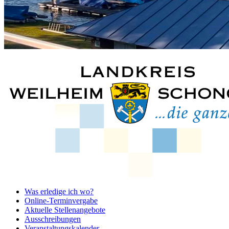
Was erledige ich wo?
Online-Terminvergabe
Aktuelle Stellenangebote
Ausschreibungen
Veranstaltungskalender