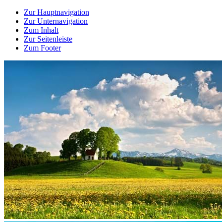
Zur Hauptnavigation
Zur Unternavigation
Zum Inhalt
Zur Seitenleiste
Zum Footer