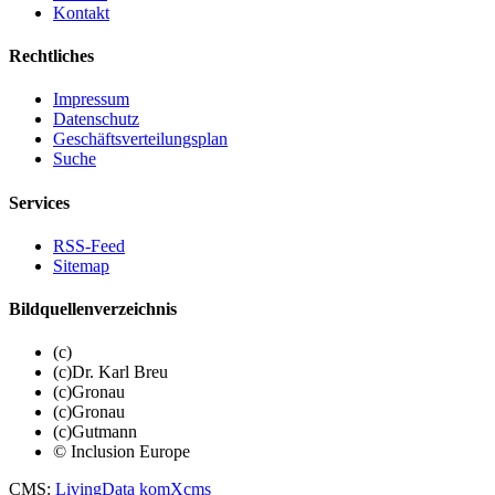
Kontakt
Rechtliches
Impressum
Datenschutz
Geschäftsverteilungsplan
Suche
Services
RSS-Feed
Sitemap
Bildquellenverzeichnis
(c)
(c)Dr. Karl Breu
(c)Gronau
(c)Gronau
(c)Gutmann
© Inclusion Europe
CMS
:
LivingData
komXcms