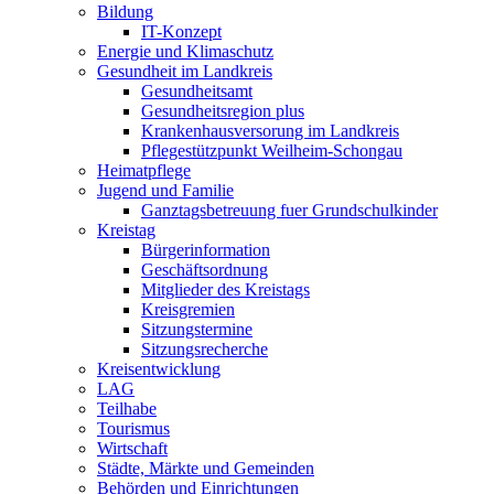
Bildung
IT-Konzept
Energie und Klimaschutz
Gesundheit im Landkreis
Gesundheitsamt
Gesundheitsregion plus
Krankenhausversorung im Landkreis
Pflegestützpunkt Weilheim-Schongau
Heimatpflege
Jugend und Familie
Ganztagsbetreuung fuer Grundschulkinder
Kreistag
Bürgerinformation
Geschäftsordnung
Mitglieder des Kreistags
Kreisgremien
Sitzungstermine
Sitzungsrecherche
Kreisentwicklung
LAG
Teilhabe
Tourismus
Wirtschaft
Städte, Märkte und Gemeinden
Behörden und Einrichtungen