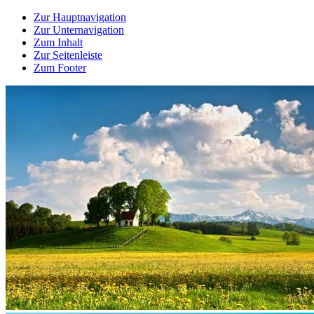
Zur Hauptnavigation
Zur Unternavigation
Zum Inhalt
Zur Seitenleiste
Zum Footer