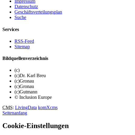
Impressum
Datenschutz
Geschäftsverteilungsplan
Suche
Services
RSS-Feed
Sitemap
Bildquellenverzeichnis
(c)
(c)Dr. Karl Breu
(c)Gronau
(c)Gronau
(c)Gutmann
© Inclusion Europe
CMS
:
LivingData
komXcms
Seitenanfang
Cookie-Einstellungen