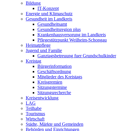
Bildung
IT-Konzept
Energie und Klimaschutz
Gesundheit im Landkreis
Gesundheitsamt
Gesundheitsregion plus
Krankenhausversorung im Landkreis
Pflegestützpunkt Weilheim-Schongau
Heimatpflege
Jugend und Familie
Ganztagsbetreuung fuer Grundschulkinder
Kreistag
Bürgerinformation
Geschäftsordnung
Mitglieder des Kreistags
Kreisgremien
Sitzungstermine
Sitzungsrecherche
Kreisentwicklung
LAG
Teilhabe
Tourismus
Wirtschaft
Städte, Märkte und Gemeinden
Behörden und Einrichtungen