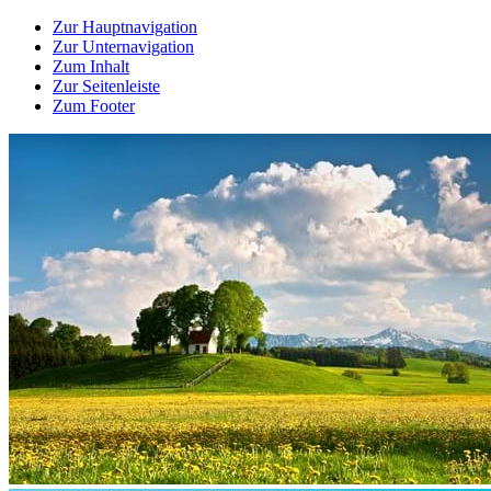
Zur Hauptnavigation
Zur Unternavigation
Zum Inhalt
Zur Seitenleiste
Zum Footer