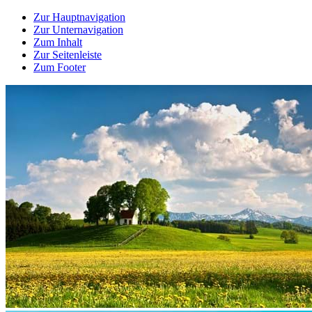
Zur Hauptnavigation
Zur Unternavigation
Zum Inhalt
Zur Seitenleiste
Zum Footer