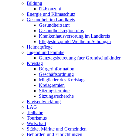
Bildung
IT-Konzept
Energie und Klimaschutz
Gesundheit im Landkreis
Gesundheitsamt
Gesundheitsregion plus
Krankenhausversorung im Landkreis
Pflegestützpunkt Weilheim-Schongau
Heimatpflege
Jugend und Familie
Ganztagsbetreuung fuer Grundschulkinder
Kreistag
Bürgerinformation
Geschäftsordnung
Mitglieder des Kreistags
Kreisgremien
Sitzungstermine
Sitzungsrecherche
Kreisentwicklung
LAG
Teilhabe
Tourismus
Wirtschaft
Städte, Märkte und Gemeinden
Behörden und Einrichtungen