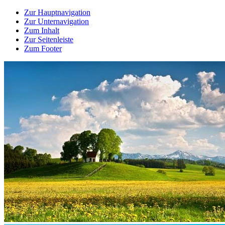
Zur Hauptnavigation
Zur Unternavigation
Zum Inhalt
Zur Seitenleiste
Zum Footer