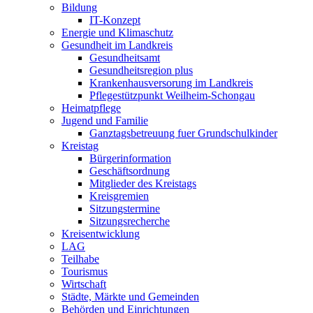
Bildung
IT-Konzept
Energie und Klimaschutz
Gesundheit im Landkreis
Gesundheitsamt
Gesundheitsregion plus
Krankenhausversorung im Landkreis
Pflegestützpunkt Weilheim-Schongau
Heimatpflege
Jugend und Familie
Ganztagsbetreuung fuer Grundschulkinder
Kreistag
Bürgerinformation
Geschäftsordnung
Mitglieder des Kreistags
Kreisgremien
Sitzungstermine
Sitzungsrecherche
Kreisentwicklung
LAG
Teilhabe
Tourismus
Wirtschaft
Städte, Märkte und Gemeinden
Behörden und Einrichtungen