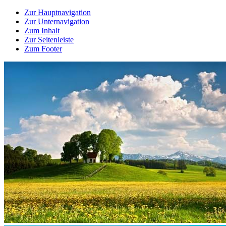
Zur Hauptnavigation
Zur Unternavigation
Zum Inhalt
Zur Seitenleiste
Zum Footer