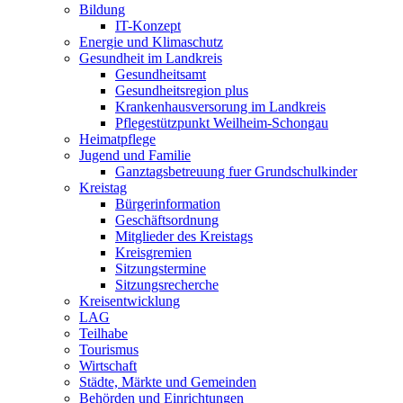
Bildung
IT-Konzept
Energie und Klimaschutz
Gesundheit im Landkreis
Gesundheitsamt
Gesundheitsregion plus
Krankenhausversorung im Landkreis
Pflegestützpunkt Weilheim-Schongau
Heimatpflege
Jugend und Familie
Ganztagsbetreuung fuer Grundschulkinder
Kreistag
Bürgerinformation
Geschäftsordnung
Mitglieder des Kreistags
Kreisgremien
Sitzungstermine
Sitzungsrecherche
Kreisentwicklung
LAG
Teilhabe
Tourismus
Wirtschaft
Städte, Märkte und Gemeinden
Behörden und Einrichtungen