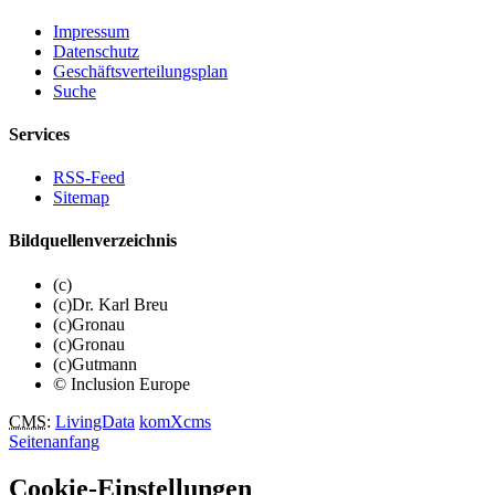
Impressum
Datenschutz
Geschäftsverteilungsplan
Suche
Services
RSS-Feed
Sitemap
Bildquellenverzeichnis
(c)
(c)Dr. Karl Breu
(c)Gronau
(c)Gronau
(c)Gutmann
© Inclusion Europe
CMS
:
LivingData
komXcms
Seitenanfang
Cookie-Einstellungen