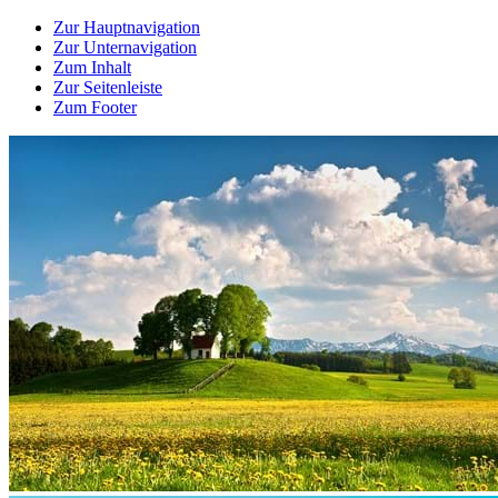
Zur Hauptnavigation
Zur Unternavigation
Zum Inhalt
Zur Seitenleiste
Zum Footer