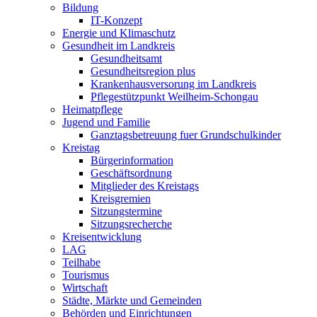
Bildung
IT-Konzept
Energie und Klimaschutz
Gesundheit im Landkreis
Gesundheitsamt
Gesundheitsregion plus
Krankenhausversorung im Landkreis
Pflegestützpunkt Weilheim-Schongau
Heimatpflege
Jugend und Familie
Ganztagsbetreuung fuer Grundschulkinder
Kreistag
Bürgerinformation
Geschäftsordnung
Mitglieder des Kreistags
Kreisgremien
Sitzungstermine
Sitzungsrecherche
Kreisentwicklung
LAG
Teilhabe
Tourismus
Wirtschaft
Städte, Märkte und Gemeinden
Behörden und Einrichtungen