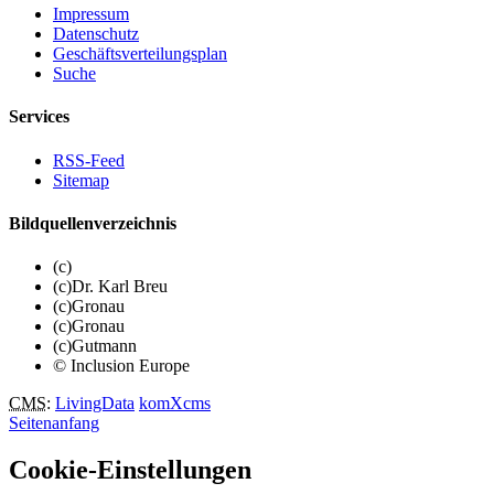
Impressum
Datenschutz
Geschäftsverteilungsplan
Suche
Services
RSS-Feed
Sitemap
Bildquellenverzeichnis
(c)
(c)Dr. Karl Breu
(c)Gronau
(c)Gronau
(c)Gutmann
© Inclusion Europe
CMS
:
LivingData
komXcms
Seitenanfang
Cookie-Einstellungen