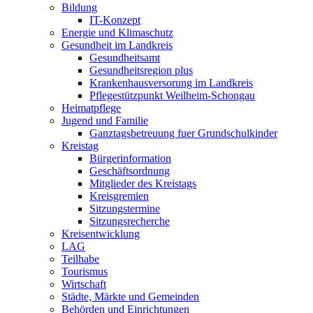
Bildung
IT-Konzept
Energie und Klimaschutz
Gesundheit im Landkreis
Gesundheitsamt
Gesundheitsregion plus
Krankenhausversorung im Landkreis
Pflegestützpunkt Weilheim-Schongau
Heimatpflege
Jugend und Familie
Ganztagsbetreuung fuer Grundschulkinder
Kreistag
Bürgerinformation
Geschäftsordnung
Mitglieder des Kreistags
Kreisgremien
Sitzungstermine
Sitzungsrecherche
Kreisentwicklung
LAG
Teilhabe
Tourismus
Wirtschaft
Städte, Märkte und Gemeinden
Behörden und Einrichtungen