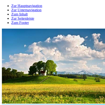
Zur Hauptnavigation
Zur Unternavigation
Zum Inhalt
Zur Seitenleiste
Zum Footer