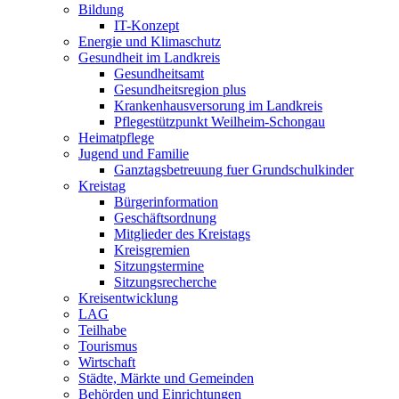
Bildung
IT-Konzept
Energie und Klimaschutz
Gesundheit im Landkreis
Gesundheitsamt
Gesundheitsregion plus
Krankenhausversorung im Landkreis
Pflegestützpunkt Weilheim-Schongau
Heimatpflege
Jugend und Familie
Ganztagsbetreuung fuer Grundschulkinder
Kreistag
Bürgerinformation
Geschäftsordnung
Mitglieder des Kreistags
Kreisgremien
Sitzungstermine
Sitzungsrecherche
Kreisentwicklung
LAG
Teilhabe
Tourismus
Wirtschaft
Städte, Märkte und Gemeinden
Behörden und Einrichtungen