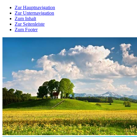
Zur Hauptnavigation
Zur Unternavigation
Zum Inhalt
Zur Seitenleiste
Zum Footer