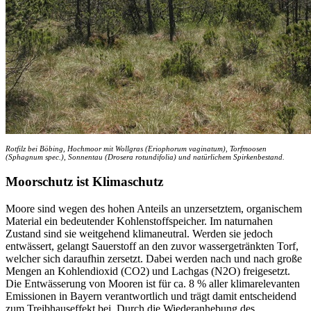
Rotfilz bei Böbing, Hochmoor mit Wollgras (Eriophorum vaginatum), Torfmoosen
(Sphagnum spec.), Sonnentau (Drosera rotundifolia) und natürlichem Spirkenbestand.
Moorschutz ist Klimaschutz
Moore sind wegen des hohen Anteils an unzersetztem, organischem
Material ein bedeutender Kohlenstoffspeicher. Im naturnahen
Zustand sind sie weitgehend klimaneutral. Werden sie jedoch
entwässert, gelangt Sauerstoff an den zuvor wassergetränkten Torf,
welcher sich daraufhin zersetzt. Dabei werden nach und nach große
Mengen an Kohlendioxid (CO2) und Lachgas (N2O) freigesetzt.
Die Entwässerung von Mooren ist für ca. 8 % aller klimarelevanten
Emissionen in Bayern verantwortlich und trägt damit entscheidend
zum Treibhauseffekt bei. Durch die Wiederanhebung des