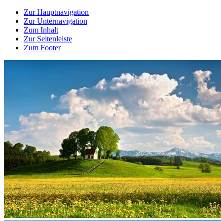
Zur Hauptnavigation
Zur Unternavigation
Zum Inhalt
Zur Seitenleiste
Zum Footer