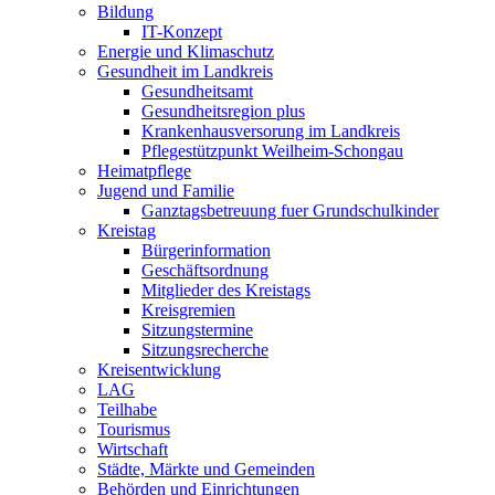
Bildung
IT-Konzept
Energie und Klimaschutz
Gesundheit im Landkreis
Gesundheitsamt
Gesundheitsregion plus
Krankenhausversorung im Landkreis
Pflegestützpunkt Weilheim-Schongau
Heimatpflege
Jugend und Familie
Ganztagsbetreuung fuer Grundschulkinder
Kreistag
Bürgerinformation
Geschäftsordnung
Mitglieder des Kreistags
Kreisgremien
Sitzungstermine
Sitzungsrecherche
Kreisentwicklung
LAG
Teilhabe
Tourismus
Wirtschaft
Städte, Märkte und Gemeinden
Behörden und Einrichtungen