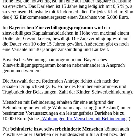
Höhe fest, die notwendig ist, um eine auf Dauer tragbare Belastung
zu erreichen. Das Darlehen ist 15 Jahre lang lediglich mit 0,5 % p. a.
zu verzinsen. Haushalte mit Kindern erhalten für jedes Kind im Sinn
des § 32 Einkommensteuergesetz einen Zuschuss von 5.000 Euro.
Im
Bayerischen Zinsverbilligungsprogramm
wird ein
zinsverbilligtes Kapitalmarktdarlehen in Höhe von maximal einem
Drittel der Gesamtkosten, bewilligt. Die Zinsverbilligung wird auf
die Dauer von 10 oder 15 Jahren gewährt. Außerdem gibt es noch
eine Variante mit 30-jähriger Zinsbindung und Laufzeit.
Bayerisches Wohnungsbauprogramm und Bayerisches
Zinsverbilligungsprogramm können nebeneinander in Anspruch
genommen werden.
Die Auswahl der zu fördernden Anträge richtet sich nach der
sozialen Dringlichkeit (z. B. Höhe des Familieneinkommens und
Tragbarkeit der Belastungen, Zahl der Kinder, Schwerbehinderung).
Menschen mit Behinderung erhalten für eine aufgrund der
Behinderung notwendige Wohnraumanpassung (im Bestand) unter
bestimmten Voraussetzungen ein leistungsfreies Darlehen bis zu
10.000 Euro (siehe „
Wohnungen für Menschen mit Behinderung
“).
Für
behinderte bzw. schwerbehinderte Menschen
können auch
Zuschüsse oder Darlehen der Bundesagentur für Arbeit bzw. der