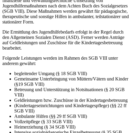
finanzielle und verwaltungsrechtliche Umsetzung von
Jugendhilfemaßnahmen nach dem Achten Buch des Sozialgesetzes
(SGB VIII). Diese Maßnahmen werden gewährt für pädagogische,
therapeutische und sonstige Hilfen in ambulanter, teilstationärer und
stationärer Form.
Die Ermittlung des Jugendhilfebedarfs erfolgt in der Regel durch
den Allgemeinen Sozialen Dienst (ASD). Ferner werden Anträge
auf Geldleistungen und Zuschüsse für die Kindertagesbetreuung
bearbeitet.
Folgende Leistungen werden im Rahmen des SGB VIII unter
anderem gewährt:
begleitender Umgang (§ 18 SGB VIII)
Gemeinsame Unterbringung von Müttern/Vätern und Kinder
(§19 SGB VIII)
Betreuung und Unterstützung in Notsituationen (§ 20 SGB
VIII)
Geldleistungen bzw. Zuschüsse in der Kindertagesbetreuung
(Kindertageseinrichtungen und Kindertagespflege) (§§ 22 ff
SGB VIII)
Ambulante Hilfen (§§ 29 ff SGB VIII)
Vollzeitpflege (§ 33 SGB VIII)
Heimerziehung (§ 34 SGB VIII)
Intensive sozialpädagogische Einzelbetreuung (§ 35 SGB