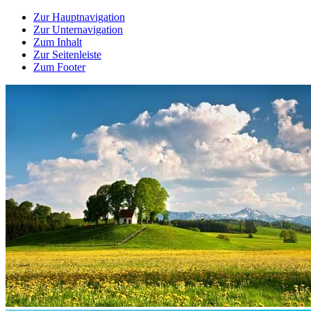
Zur Hauptnavigation
Zur Unternavigation
Zum Inhalt
Zur Seitenleiste
Zum Footer