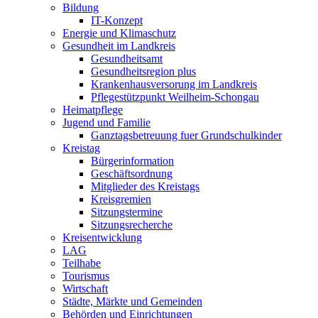
Bildung
IT-Konzept
Energie und Klimaschutz
Gesundheit im Landkreis
Gesundheitsamt
Gesundheitsregion plus
Krankenhausversorung im Landkreis
Pflegestützpunkt Weilheim-Schongau
Heimatpflege
Jugend und Familie
Ganztagsbetreuung fuer Grundschulkinder
Kreistag
Bürgerinformation
Geschäftsordnung
Mitglieder des Kreistags
Kreisgremien
Sitzungstermine
Sitzungsrecherche
Kreisentwicklung
LAG
Teilhabe
Tourismus
Wirtschaft
Städte, Märkte und Gemeinden
Behörden und Einrichtungen