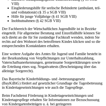
VIII)
Eingliederungshilfe für seelische Behinderte (ambulant, teil-
und vollstationär) (§ 35 a SGB VIII)
Hilfe für junge Volljährige (§ 41 SGB VIII)
Inobhutnahmen (§ 42 SGB VIII)
Der Fachbereich der Wirtschaftlichen Jugendhilfe ist in Bezirke
eingeteilt. Für allgemeine Beratung und Einzelfallhilfe können Sie
sich direkt an die für Sie zuständige Fachkraft wenden, indem Sie
rechts auf den Wohnort des betroffenen Kindes klicken und so die
entsprechenden Kontaktdaten erhalten.
Eine weitere Aufgabe des Amtes für Jugend und Familie besteht in
der Beurkundung von Verpflichtungen zur Unterhaltszahlung,
Vaterschaftsanerkennungen, gemeinsame Sorgeerklärungen sowie
die Erteilung eines sog. Negativattests (Bescheinigung über das
alleinige Sorgerecht).
Das Bayerische Kinderbildungs- und -betreuungsgesetz
(BayKiBiG) fördert auf gesetzlicher Grundlage die Tagesbetreuung
in Kindertageseinrichtungen wie auch die Tagespflege.
Beim Fachdienst Förderung in Kindertageseinrichtungen und
Kindertagespflege erhalten Sie Informationen zur Bezuschussung
von Kindergartenbeiträgen u. ä. bei geringeren