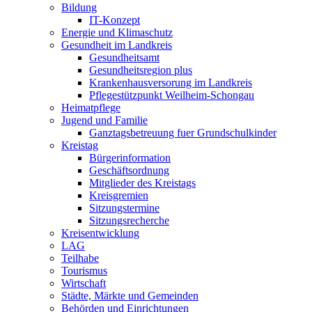
Bildung
IT-Konzept
Energie und Klimaschutz
Gesundheit im Landkreis
Gesundheitsamt
Gesundheitsregion plus
Krankenhausversorung im Landkreis
Pflegestützpunkt Weilheim-Schongau
Heimatpflege
Jugend und Familie
Ganztagsbetreuung fuer Grundschulkinder
Kreistag
Bürgerinformation
Geschäftsordnung
Mitglieder des Kreistags
Kreisgremien
Sitzungstermine
Sitzungsrecherche
Kreisentwicklung
LAG
Teilhabe
Tourismus
Wirtschaft
Städte, Märkte und Gemeinden
Behörden und Einrichtungen