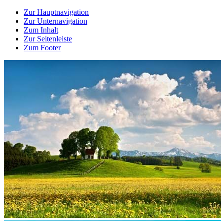
Zur Hauptnavigation
Zur Unternavigation
Zum Inhalt
Zur Seitenleiste
Zum Footer