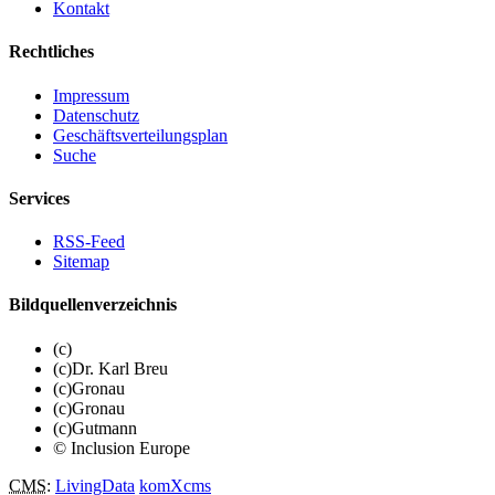
Kontakt
Rechtliches
Impressum
Datenschutz
Geschäftsverteilungsplan
Suche
Services
RSS-Feed
Sitemap
Bildquellenverzeichnis
(c)
(c)Dr. Karl Breu
(c)Gronau
(c)Gronau
(c)Gutmann
© Inclusion Europe
CMS
:
LivingData
komXcms