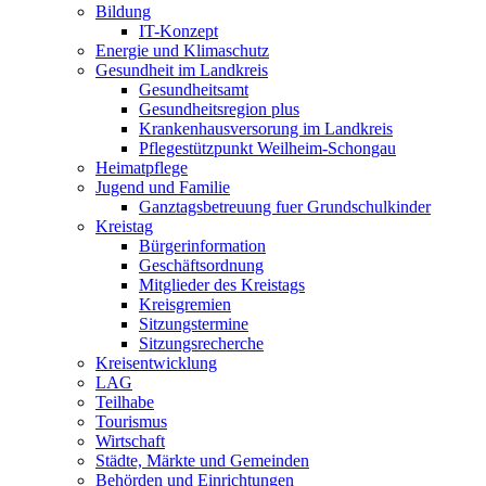
Bildung
IT-Konzept
Energie und Klimaschutz
Gesundheit im Landkreis
Gesundheitsamt
Gesundheitsregion plus
Krankenhausversorung im Landkreis
Pflegestützpunkt Weilheim-Schongau
Heimatpflege
Jugend und Familie
Ganztagsbetreuung fuer Grundschulkinder
Kreistag
Bürgerinformation
Geschäftsordnung
Mitglieder des Kreistags
Kreisgremien
Sitzungstermine
Sitzungsrecherche
Kreisentwicklung
LAG
Teilhabe
Tourismus
Wirtschaft
Städte, Märkte und Gemeinden
Behörden und Einrichtungen