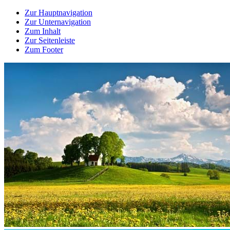
Zur Hauptnavigation
Zur Unternavigation
Zum Inhalt
Zur Seitenleiste
Zum Footer