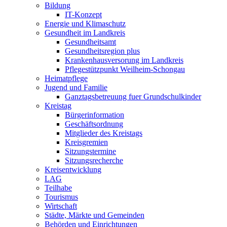
Bildung
IT-Konzept
Energie und Klimaschutz
Gesundheit im Landkreis
Gesundheitsamt
Gesundheitsregion plus
Krankenhausversorung im Landkreis
Pflegestützpunkt Weilheim-Schongau
Heimatpflege
Jugend und Familie
Ganztagsbetreuung fuer Grundschulkinder
Kreistag
Bürgerinformation
Geschäftsordnung
Mitglieder des Kreistags
Kreisgremien
Sitzungstermine
Sitzungsrecherche
Kreisentwicklung
LAG
Teilhabe
Tourismus
Wirtschaft
Städte, Märkte und Gemeinden
Behörden und Einrichtungen