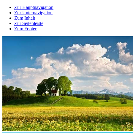
Zur Hauptnavigation
Zur Unternavigation
Zum Inhalt
Zur Seitenleiste
Zum Footer