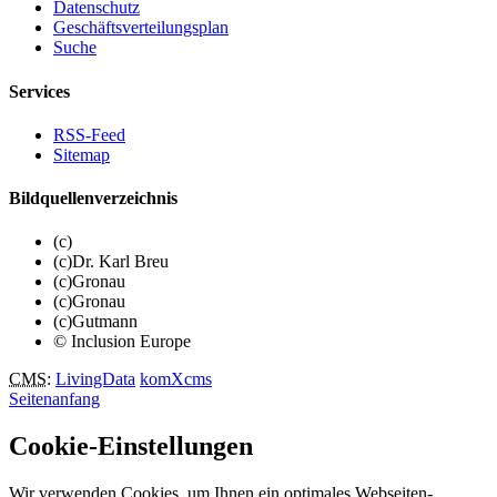
Datenschutz
Geschäftsverteilungsplan
Suche
Services
RSS-Feed
Sitemap
Bildquellenverzeichnis
(c)
(c)Dr. Karl Breu
(c)Gronau
(c)Gronau
(c)Gutmann
© Inclusion Europe
CMS
:
LivingData
komXcms
Seitenanfang
Cookie-Einstellungen
Wir verwenden Cookies, um Ihnen ein optimales Webseiten-