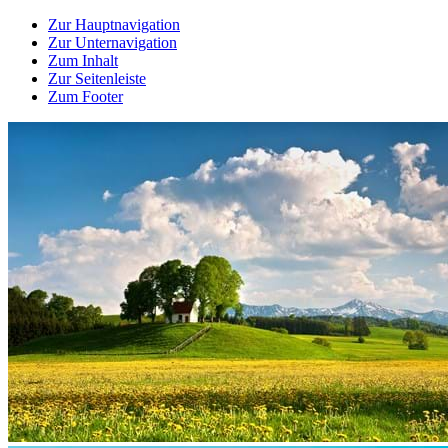
Zur Hauptnavigation
Zur Unternavigation
Zum Inhalt
Zur Seitenleiste
Zum Footer