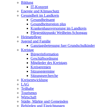
Bildung
IT-Konzept
Energie und Klimaschutz
Gesundheit im Landkreis
Gesundheitsamt
Gesundheitsregion plus
Krankenhausversorung im Landkreis
Pflegestützpunkt Weilheim-Schongau
Heimatpflege
Jugend und Familie
Ganztagsbetreuung fuer Grundschulkinder
Kreistag
Bürgerinformation
Geschäftsordnung
Mitglieder des Kreistags
Kreisgremien
Sitzungstermine
Sitzungsrecherche
Kreisentwicklung
LAG
Teilhabe
Tourismus
Wirtschaft
Städte, Märkte und Gemeinden
Behörden und Einrichtungen