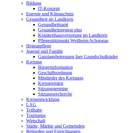
Bildung
IT-Konzept
Energie und Klimaschutz
Gesundheit im Landkreis
Gesundheitsamt
Gesundheitsregion plus
Krankenhausversorung im Landkreis
Pflegestützpunkt Weilheim-Schongau
Heimatpflege
Jugend und Familie
Ganztagsbetreuung fuer Grundschulkinder
Kreistag
Bürgerinformation
Geschäftsordnung
Mitglieder des Kreistags
Kreisgremien
Sitzungstermine
Sitzungsrecherche
Kreisentwicklung
LAG
Teilhabe
Tourismus
Wirtschaft
Städte, Märkte und Gemeinden
Behörden und Einrichtungen