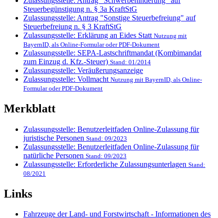
Zulassungsstelle: Antrag "Schwerbehinderung" auf
Steuerbegünstigung n. § 3a KraftStG
Zulassungsstelle: Antrag "Sonstige Steuerbefreiung" auf
Steuerbefreiung n. § 3 KraftStG
Zulassungsstelle: Erklärung an Eides Statt
Nutzung mit
BayernID, als Online-Formular oder PDF-Dokument
Zulassungsstelle: SEPA-Lastschriftmandat (Kombimandat
zum Einzug d. Kfz.-Steuer)
Stand: 01/2014
Zulassungsstelle: Veräußerungsanzeige
Zulassungsstelle: Vollmacht
Nutzung mit BayernID, als Online-
Formular oder PDF-Dokument
Merkblatt
Zulassungsstelle: Benutzerleitfaden Online-Zulassung für
juristische Personen
Stand: 09/2023
Zulassungsstelle: Benutzerleitfaden Online-Zulassung für
natürliche Personen
Stand: 09/2023
Zulassungsstelle: Erforderliche Zulassungsunterlagen
Stand:
08/2021
Links
Fahrzeuge der Land- und Forstwirtschaft - Informationen des