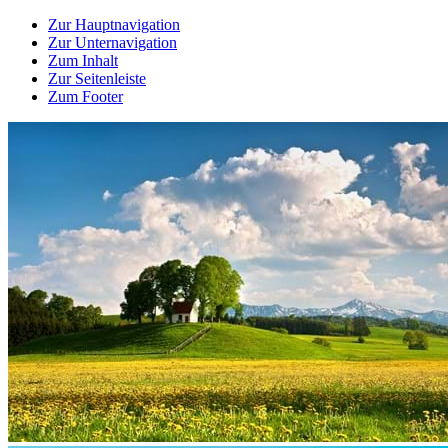
Zur Hauptnavigation
Zur Unternavigation
Zum Inhalt
Zur Seitenleiste
Zum Footer