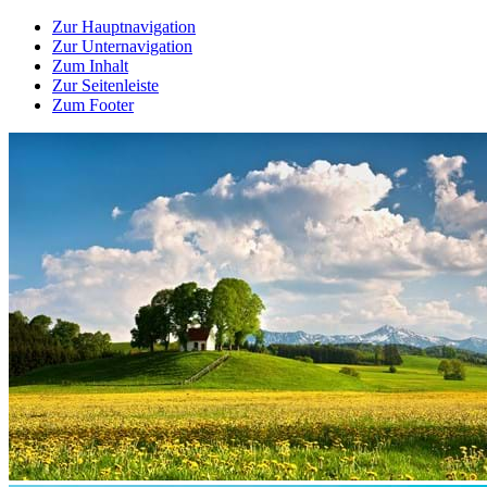
Zur Hauptnavigation
Zur Unternavigation
Zum Inhalt
Zur Seitenleiste
Zum Footer