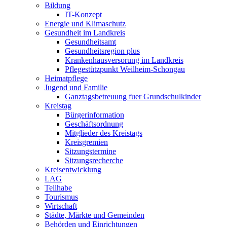
Bildung
IT-Konzept
Energie und Klimaschutz
Gesundheit im Landkreis
Gesundheitsamt
Gesundheitsregion plus
Krankenhausversorung im Landkreis
Pflegestützpunkt Weilheim-Schongau
Heimatpflege
Jugend und Familie
Ganztagsbetreuung fuer Grundschulkinder
Kreistag
Bürgerinformation
Geschäftsordnung
Mitglieder des Kreistags
Kreisgremien
Sitzungstermine
Sitzungsrecherche
Kreisentwicklung
LAG
Teilhabe
Tourismus
Wirtschaft
Städte, Märkte und Gemeinden
Behörden und Einrichtungen