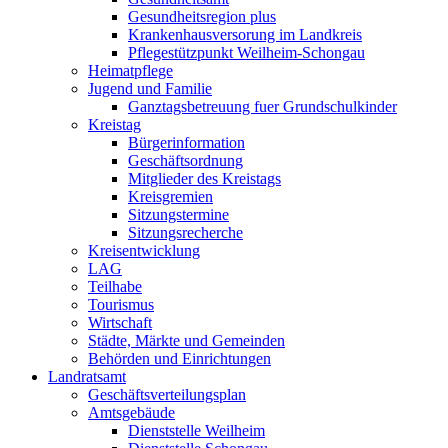
Gesundheitsregion plus
Krankenhausversorung im Landkreis
Pflegestützpunkt Weilheim-Schongau
Heimatpflege
Jugend und Familie
Ganztagsbetreuung fuer Grundschulkinder
Kreistag
Bürgerinformation
Geschäftsordnung
Mitglieder des Kreistags
Kreisgremien
Sitzungstermine
Sitzungsrecherche
Kreisentwicklung
LAG
Teilhabe
Tourismus
Wirtschaft
Städte, Märkte und Gemeinden
Behörden und Einrichtungen
Landratsamt
Geschäftsverteilungsplan
Amtsgebäude
Dienststelle Weilheim