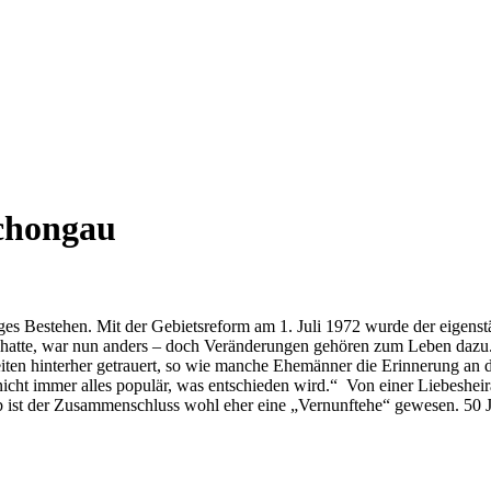
chongau
riges Bestehen. Mit der Gebietsreform am 1. Juli 1972 wurde der eigen
t hatte, war nun anders – doch Veränderungen gehören zum Leben dazu.
en hinterher getrauert, so wie manche Ehemänner die Erinnerung an di
 nicht immer alles populär, was entschieden wird.“ Von einer Liebeshe
b ist der Zusammenschluss wohl eher eine „Vernunftehe“ gewesen. 50 J