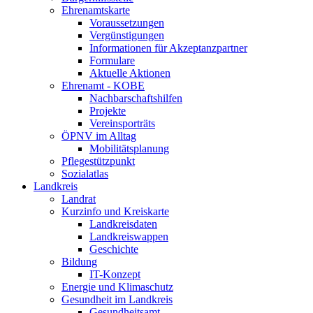
Ehrenamtskarte
Voraussetzungen
Vergünstigungen
Informationen für Akzeptanzpartner
Formulare
Aktuelle Aktionen
Ehrenamt - KOBE
Nachbarschaftshilfen
Projekte
Vereinsporträts
ÖPNV im Alltag
Mobilitätsplanung
Pflegestützpunkt
Sozialatlas
Landkreis
Landrat
Kurzinfo und Kreiskarte
Landkreisdaten
Landkreiswappen
Geschichte
Bildung
IT-Konzept
Energie und Klimaschutz
Gesundheit im Landkreis
Gesundheitsamt