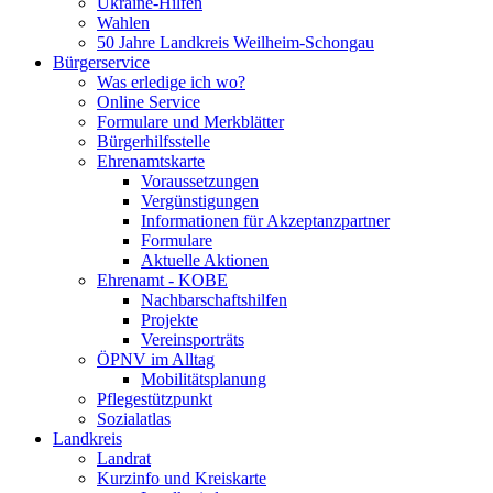
Ukraine-Hilfen
Wahlen
50 Jahre Landkreis Weilheim-Schongau
Bürgerservice
Was erledige ich wo?
Online Service
Formulare und Merkblätter
Bürgerhilfsstelle
Ehrenamtskarte
Voraussetzungen
Vergünstigungen
Informationen für Akzeptanzpartner
Formulare
Aktuelle Aktionen
Ehrenamt - KOBE
Nachbarschaftshilfen
Projekte
Vereinsporträts
ÖPNV im Alltag
Mobilitätsplanung
Pflegestützpunkt
Sozialatlas
Landkreis
Landrat
Kurzinfo und Kreiskarte