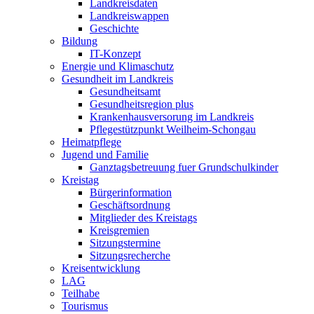
Landkreisdaten
Landkreiswappen
Geschichte
Bildung
IT-Konzept
Energie und Klimaschutz
Gesundheit im Landkreis
Gesundheitsamt
Gesundheitsregion plus
Krankenhausversorung im Landkreis
Pflegestützpunkt Weilheim-Schongau
Heimatpflege
Jugend und Familie
Ganztagsbetreuung fuer Grundschulkinder
Kreistag
Bürgerinformation
Geschäftsordnung
Mitglieder des Kreistags
Kreisgremien
Sitzungstermine
Sitzungsrecherche
Kreisentwicklung
LAG
Teilhabe
Tourismus