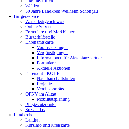
Ukraine-Hilfen
Wahlen
50 Jahre Landkreis Weilheim-Schongau
Bürgerservice
Was erledige ich wo?
Online Service
Formulare und Merkblätter
Bürgerhilfsstelle
Ehrenamtskarte
Voraussetzungen
Vergünstigungen
Informationen für Akzeptanzpartner
Formulare
Aktuelle Aktionen
Ehrenamt - KOBE
Nachbarschaftshilfen
Projekte
Vereinsporträts
ÖPNV im Alltag
Mobilitätsplanung
Pflegestützpunkt
Sozialatlas
Landkreis
Landrat
Kurzinfo und Kreiskarte