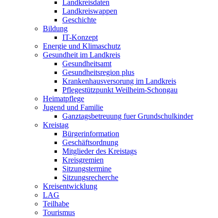
Landkreisdaten
Landkreiswappen
Geschichte
Bildung
IT-Konzept
Energie und Klimaschutz
Gesundheit im Landkreis
Gesundheitsamt
Gesundheitsregion plus
Krankenhausversorung im Landkreis
Pflegestützpunkt Weilheim-Schongau
Heimatpflege
Jugend und Familie
Ganztagsbetreuung fuer Grundschulkinder
Kreistag
Bürgerinformation
Geschäftsordnung
Mitglieder des Kreistags
Kreisgremien
Sitzungstermine
Sitzungsrecherche
Kreisentwicklung
LAG
Teilhabe
Tourismus