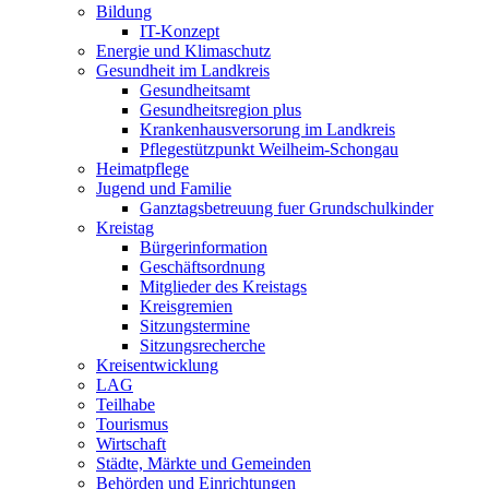
Bildung
IT-Konzept
Energie und Klimaschutz
Gesundheit im Landkreis
Gesundheitsamt
Gesundheitsregion plus
Krankenhausversorung im Landkreis
Pflegestützpunkt Weilheim-Schongau
Heimatpflege
Jugend und Familie
Ganztagsbetreuung fuer Grundschulkinder
Kreistag
Bürgerinformation
Geschäftsordnung
Mitglieder des Kreistags
Kreisgremien
Sitzungstermine
Sitzungsrecherche
Kreisentwicklung
LAG
Teilhabe
Tourismus
Wirtschaft
Städte, Märkte und Gemeinden
Behörden und Einrichtungen