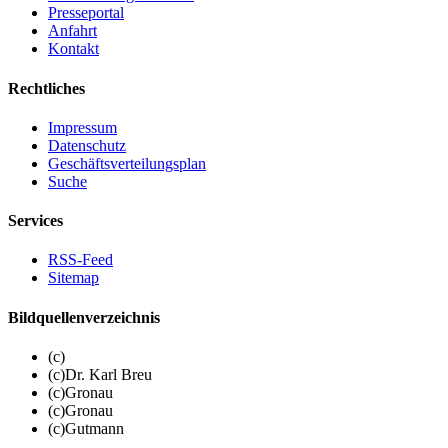
Presseportal
Anfahrt
Kontakt
Rechtliches
Impressum
Datenschutz
Geschäftsverteilungsplan
Suche
Services
RSS-Feed
Sitemap
Bildquellenverzeichnis
(c)
(c)Dr. Karl Breu
(c)Gronau
(c)Gronau
(c)Gutmann