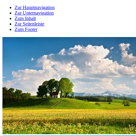
Zur Hauptnavigation
Zur Unternavigation
Zum Inhalt
Zur Seitenleiste
Zum Footer