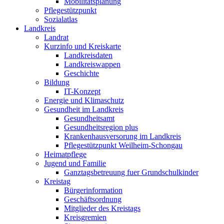
Mobilitätsplanung
Pflegestützpunkt
Sozialatlas
Landkreis
Landrat
Kurzinfo und Kreiskarte
Landkreisdaten
Landkreiswappen
Geschichte
Bildung
IT-Konzept
Energie und Klimaschutz
Gesundheit im Landkreis
Gesundheitsamt
Gesundheitsregion plus
Krankenhausversorung im Landkreis
Pflegestützpunkt Weilheim-Schongau
Heimatpflege
Jugend und Familie
Ganztagsbetreuung fuer Grundschulkinder
Kreistag
Bürgerinformation
Geschäftsordnung
Mitglieder des Kreistags
Kreisgremien