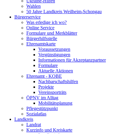
Ukraine-Hilfen
Wahlen
50 Jahre Landkreis Weilheim-Schongau
Bürgerservice
Was erledige ich wo?
Online Service
Formulare und Merkblätter
Bürgerhilfsstelle
Ehrenamtskarte
Voraussetzungen
Vergünstigungen
Informationen für Akzeptanzpartner
Formulare
Aktuelle Aktionen
Ehrenamt - KOBE
Nachbarschaftshilfen
Projekte
Vereinsporträts
ÖPNV im Alltag
Mobilitätsplanung
Pflegestützpunkt
Sozialatlas
Landkreis
Landrat
Kurzinfo und Kreiskarte