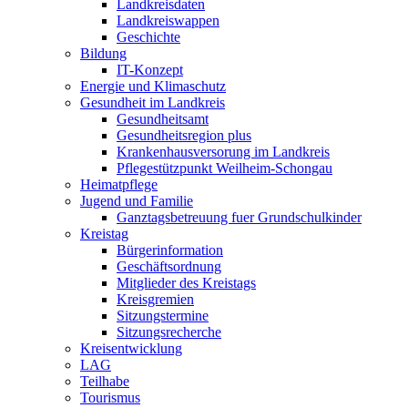
Landkreisdaten
Landkreiswappen
Geschichte
Bildung
IT-Konzept
Energie und Klimaschutz
Gesundheit im Landkreis
Gesundheitsamt
Gesundheitsregion plus
Krankenhausversorung im Landkreis
Pflegestützpunkt Weilheim-Schongau
Heimatpflege
Jugend und Familie
Ganztagsbetreuung fuer Grundschulkinder
Kreistag
Bürgerinformation
Geschäftsordnung
Mitglieder des Kreistags
Kreisgremien
Sitzungstermine
Sitzungsrecherche
Kreisentwicklung
LAG
Teilhabe
Tourismus