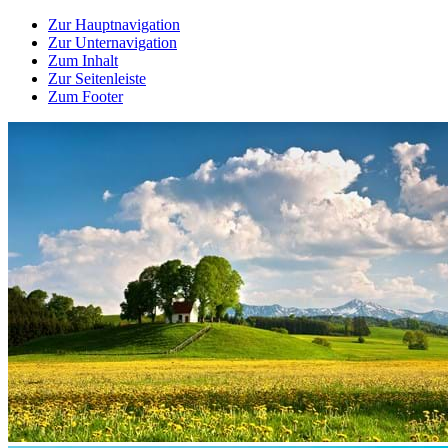
Zur Hauptnavigation
Zur Unternavigation
Zum Inhalt
Zur Seitenleiste
Zum Footer