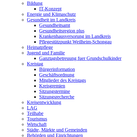
Bildung
IT-Konzept
Energie und Klimaschutz
Gesundheit im Landkreis
Gesundheitsamt
Gesundheitsregion plus
Krankenhausversorung im Landkreis
Pflegestützpunkt Weilheim-Schongau
Heimatpflege
Jugend und Familie
Ganztagsbetreuung fuer Grundschulkinder
Kreistag
Bürgerinformation
Geschäftsordnung
Mitglieder des Kreistags
Kreisgremien
Sitzungstermine
Sitzungsrecherche
Kreisentwicklung
LAG
Teilhabe
Tourismus
Wirtschaft
Städte, Märkte und Gemeinden
Behörden und Einrichtungen