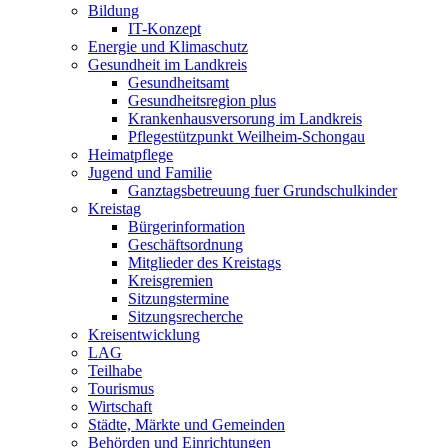
Bildung
IT-Konzept
Energie und Klimaschutz
Gesundheit im Landkreis
Gesundheitsamt
Gesundheitsregion plus
Krankenhausversorung im Landkreis
Pflegestützpunkt Weilheim-Schongau
Heimatpflege
Jugend und Familie
Ganztagsbetreuung fuer Grundschulkinder
Kreistag
Bürgerinformation
Geschäftsordnung
Mitglieder des Kreistags
Kreisgremien
Sitzungstermine
Sitzungsrecherche
Kreisentwicklung
LAG
Teilhabe
Tourismus
Wirtschaft
Städte, Märkte und Gemeinden
Behörden und Einrichtungen