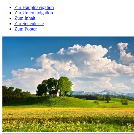
Zur Hauptnavigation
Zur Unternavigation
Zum Inhalt
Zur Seitenleiste
Zum Footer