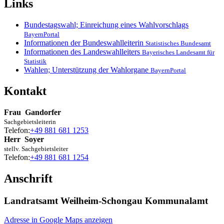
Links
Bundestagswahl; Einreichung eines Wahlvorschlags
BayernPortal
Informationen der Bundeswahlleiterin
Statistisches Bundesamt
Informationen des Landeswahlleiters
Bayerisches Landesamt für
Statistik
Wahlen; Unterstützung der Wahlorgane
BayernPortal
Kontakt
Frau
Gandorfer
Sachgebietsleiterin
Telefon:
+49 881 681 1253
Herr
Soyer
stellv. Sachgebietsleiter
Telefon:
+49 881 681 1254
Anschrift
Landratsamt Weilheim-Schongau Kommunalamt
Adresse in Google Maps anzeigen