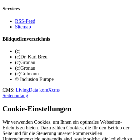
Services
RSS-Feed
Sitemap
Bildquellenverzeichnis
(c)
(c)Dr. Karl Breu
(c)Gronau
(c)Gronau
(c)Gutmann
© Inclusion Europe
CMS
:
LivingData
komXcms
Seitenanfang
Cookie-Einstellungen
Wir verwenden Cookies, um Ihnen ein optimales Webseiten-
Erlebnis zu bieten. Dazu zählen Cookies, die für den Betrieb der
Seite und für die Steuerung unserer kommerziellen
Unternehmensziele notwendig sind, sowie solche, die lediglich zu