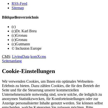
RSS-Feed
Sitemap
Bildquellenverzeichnis
(c)
(c)Dr. Karl Breu
(c)Gronau
(c)Gronau
(c)Gutmann
© Inclusion Europe
CMS
:
LivingData
komXcms
Seitenanfang
Cookie-Einstellungen
Wir verwenden Cookies, um Ihnen ein optimales Webseiten-
Erlebnis zu bieten. Dazu zählen Cookies, die für den Betrieb der
Seite und für die Steuerung unserer kommerziellen
Unternehmensziele notwendig sind, sowie solche, die lediglich zu
anonymen Statistikzwecken, für Komforteinstellungen oder zur
Anzeige personalisierter Inhalte genutzt werden. Sie können selbst
entscheiden, welche Kategorien Sie zulassen möchten. Bitte