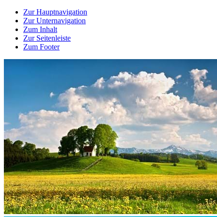
Zur Hauptnavigation
Zur Unternavigation
Zum Inhalt
Zur Seitenleiste
Zum Footer