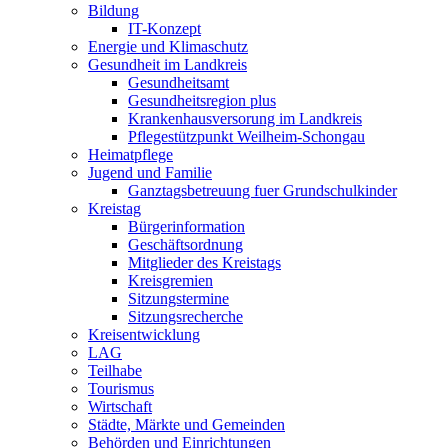
Bildung
IT-Konzept
Energie und Klimaschutz
Gesundheit im Landkreis
Gesundheitsamt
Gesundheitsregion plus
Krankenhausversorung im Landkreis
Pflegestützpunkt Weilheim-Schongau
Heimatpflege
Jugend und Familie
Ganztagsbetreuung fuer Grundschulkinder
Kreistag
Bürgerinformation
Geschäftsordnung
Mitglieder des Kreistags
Kreisgremien
Sitzungstermine
Sitzungsrecherche
Kreisentwicklung
LAG
Teilhabe
Tourismus
Wirtschaft
Städte, Märkte und Gemeinden
Behörden und Einrichtungen