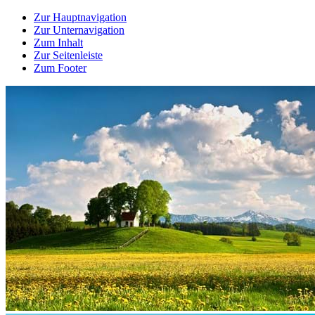
Zur Hauptnavigation
Zur Unternavigation
Zum Inhalt
Zur Seitenleiste
Zum Footer