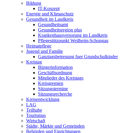
Bildung
IT-Konzept
Energie und Klimaschutz
Gesundheit im Landkreis
Gesundheitsamt
Gesundheitsregion plus
Krankenhausversorung im Landkreis
Pflegestützpunkt Weilheim-Schongau
Heimatpflege
Jugend und Familie
Ganztagsbetreuung fuer Grundschulkinder
Kreistag
Bürgerinformation
Geschäftsordnung
Mitglieder des Kreistags
Kreisgremien
Sitzungstermine
Sitzungsrecherche
Kreisentwicklung
LAG
Teilhabe
Tourismus
Wirtschaft
Städte, Märkte und Gemeinden
Behörden und Einrichtungen