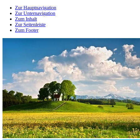
Zur Hauptnavigation
Zur Unternavigation
Zum Inhalt
Zur Seitenleiste
Zum Footer