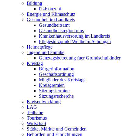
Bildung
IT-Konzept
Energie und Klimaschutz
Gesundheit im Landkreis
Gesundheitsamt
Gesundheitsregion plus
Krankenhausversorung im Landkreis
Pflegestützpunkt Weilheim-Schongau
Heimatpflege
Jugend und Familie
Ganztagsbetreuung fuer Grundschulkinder
Kreistag
Bürgerinformation
Geschäftsordnung
Mitglieder des Kreistags
Kreisgremien
Sitzungstermine
Sitzungsrecherche
Kreisentwicklung
LAG
Teilhabe
Tourismus
Wirtschaft
Städte, Märkte und Gemeinden
Behörden und Einrichtungen