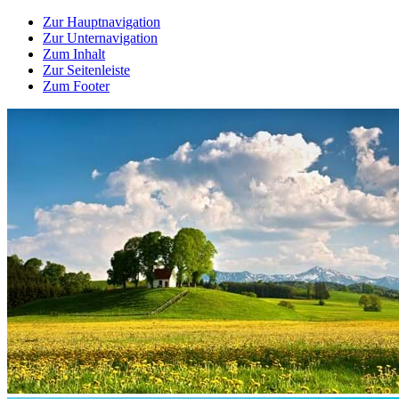
Zur Hauptnavigation
Zur Unternavigation
Zum Inhalt
Zur Seitenleiste
Zum Footer