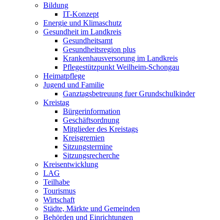
Bildung
IT-Konzept
Energie und Klimaschutz
Gesundheit im Landkreis
Gesundheitsamt
Gesundheitsregion plus
Krankenhausversorung im Landkreis
Pflegestützpunkt Weilheim-Schongau
Heimatpflege
Jugend und Familie
Ganztagsbetreuung fuer Grundschulkinder
Kreistag
Bürgerinformation
Geschäftsordnung
Mitglieder des Kreistags
Kreisgremien
Sitzungstermine
Sitzungsrecherche
Kreisentwicklung
LAG
Teilhabe
Tourismus
Wirtschaft
Städte, Märkte und Gemeinden
Behörden und Einrichtungen