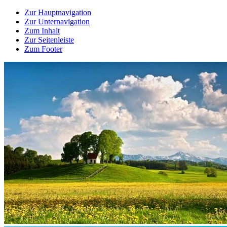
Zur Hauptnavigation
Zur Unternavigation
Zum Inhalt
Zur Seitenleiste
Zum Footer