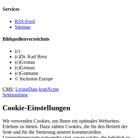
Services
RSS-Feed
Sitemap
Bildquellenverzeichnis
(c)
(c)Dr. Karl Breu
(c)Gronau
(c)Gronau
(c)Gutmann
© Inclusion Europe
CMS
:
LivingData
komXcms
Seitenanfang
Cookie-Einstellungen
Wir verwenden Cookies, um Ihnen ein optimales Webseiten-
Erlebnis zu bieten. Dazu zählen Cookies, die für den Betrieb der
Seite und für die Steuerung unserer kommerziellen
Unternehmensziele notwendig sind, sowie solche, die lediglich zu