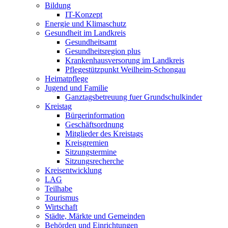
Bildung
IT-Konzept
Energie und Klimaschutz
Gesundheit im Landkreis
Gesundheitsamt
Gesundheitsregion plus
Krankenhausversorung im Landkreis
Pflegestützpunkt Weilheim-Schongau
Heimatpflege
Jugend und Familie
Ganztagsbetreuung fuer Grundschulkinder
Kreistag
Bürgerinformation
Geschäftsordnung
Mitglieder des Kreistags
Kreisgremien
Sitzungstermine
Sitzungsrecherche
Kreisentwicklung
LAG
Teilhabe
Tourismus
Wirtschaft
Städte, Märkte und Gemeinden
Behörden und Einrichtungen