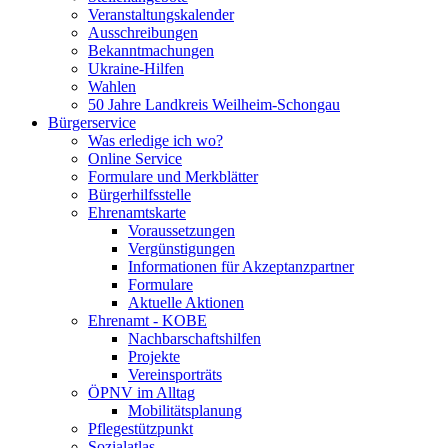
Veranstaltungskalender
Ausschreibungen
Bekanntmachungen
Ukraine-Hilfen
Wahlen
50 Jahre Landkreis Weilheim-Schongau
Bürgerservice
Was erledige ich wo?
Online Service
Formulare und Merkblätter
Bürgerhilfsstelle
Ehrenamtskarte
Voraussetzungen
Vergünstigungen
Informationen für Akzeptanzpartner
Formulare
Aktuelle Aktionen
Ehrenamt - KOBE
Nachbarschaftshilfen
Projekte
Vereinsporträts
ÖPNV im Alltag
Mobilitätsplanung
Pflegestützpunkt
Sozialatlas