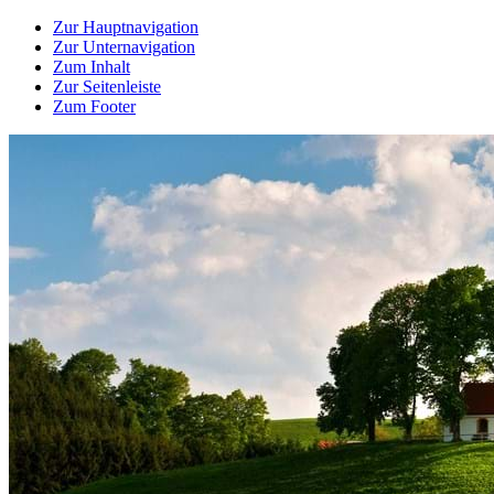
Zur Hauptnavigation
Zur Unternavigation
Zum Inhalt
Zur Seitenleiste
Zum Footer