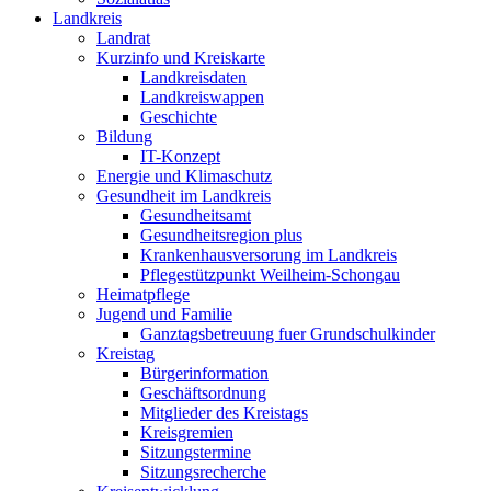
Landkreis
Landrat
Kurzinfo und Kreiskarte
Landkreisdaten
Landkreiswappen
Geschichte
Bildung
IT-Konzept
Energie und Klimaschutz
Gesundheit im Landkreis
Gesundheitsamt
Gesundheitsregion plus
Krankenhausversorung im Landkreis
Pflegestützpunkt Weilheim-Schongau
Heimatpflege
Jugend und Familie
Ganztagsbetreuung fuer Grundschulkinder
Kreistag
Bürgerinformation
Geschäftsordnung
Mitglieder des Kreistags
Kreisgremien
Sitzungstermine
Sitzungsrecherche