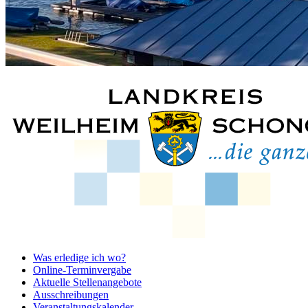
Was erledige ich wo?
Online-Terminvergabe
Aktuelle Stellenangebote
Ausschreibungen
Veranstaltungskalender