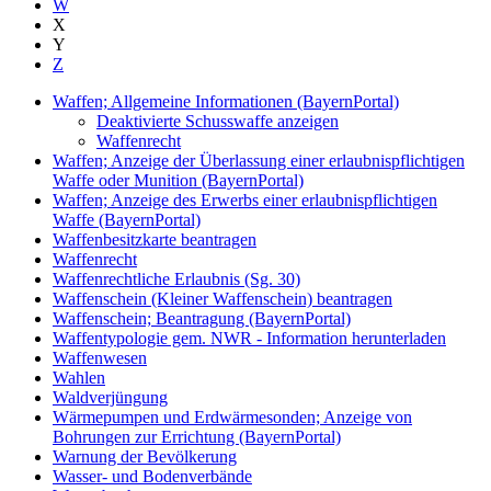
W
X
Y
Z
Waffen; Allgemeine Informationen (BayernPortal)
Deaktivierte Schusswaffe anzeigen
Waffenrecht
Waffen; Anzeige der Überlassung einer erlaubnispflichtigen
Waffe oder Munition (BayernPortal)
Waffen; Anzeige des Erwerbs einer erlaubnispflichtigen
Waffe (BayernPortal)
Waffenbesitzkarte beantragen
Waffenrecht
Waffenrechtliche Erlaubnis (Sg. 30)
Waffenschein (Kleiner Waffenschein) beantragen
Waffenschein; Beantragung (BayernPortal)
Waffentypologie gem. NWR - Information herunterladen
Waffenwesen
Wahlen
Waldverjüngung
Wärmepumpen und Erdwärmesonden; Anzeige von
Bohrungen zur Errichtung (BayernPortal)
Warnung der Bevölkerung
Wasser- und Bodenverbände