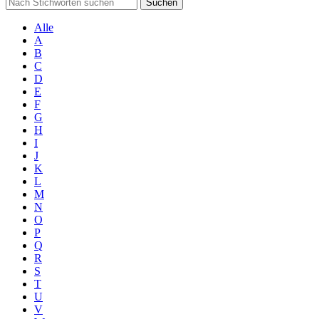
Suchen
Alle
A
B
C
D
E
F
G
H
I
J
K
L
M
N
O
P
Q
R
S
T
U
V