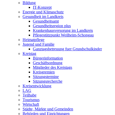
Bildung
IT-Konzept
Energie und Klimaschutz
Gesundheit im Landkreis
Gesundheitsamt
Gesundheitsregion plus
Krankenhausversorung im Landkreis
Pflegestützpunkt Weilheim-Schongau
Heimatpflege
Jugend und Familie
Ganztagsbetreuung fuer Grundschulkinder
Kreistag
Bürgerinformation
Geschäftsordnung
Mitglieder des Kreistags
Kreisgremien
Sitzungstermine
Sitzungsrecherche
Kreisentwicklung
LAG
Teilhabe
Tourismus
Wirtschaft
Städte, Märkte und Gemeinden
Behörden und Einrichtungen