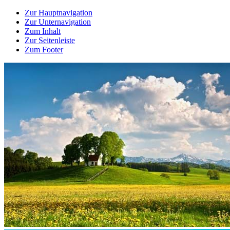
Zur Hauptnavigation
Zur Unternavigation
Zum Inhalt
Zur Seitenleiste
Zum Footer