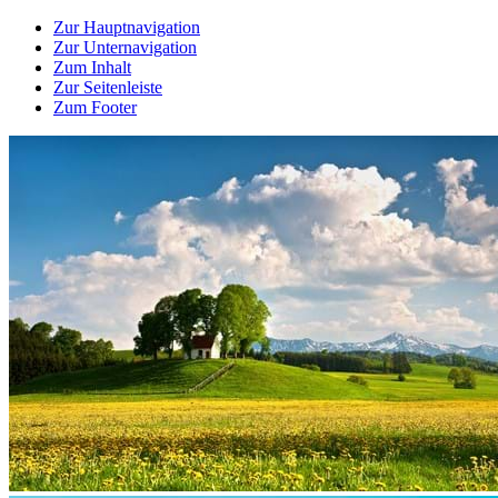
Zur Hauptnavigation
Zur Unternavigation
Zum Inhalt
Zur Seitenleiste
Zum Footer