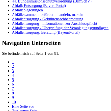
44. Bundesimissionsschutzverordnung (BImSchV)
Abfall; Entsorgung (BayernPortal)
Abfallablagerungen
Abfälle sammeln, befördern, handeln, makeln
Abfallentsorgung - Gebührensachbearbeitung
Abfallentsorgung - Informationen zur Anschlusspflicht
Abfallentsorgung - Überprüfung der Veranlagungsgrundlagen
Abfallentsorgung; Beratung (BayernPortal)
Navigation Unterseiten
Sie befinden sich auf Seite 1 von 91.
1
2
3
4
5
6
7
8
9
10
Eine Seite vor
Zur letzten Seite