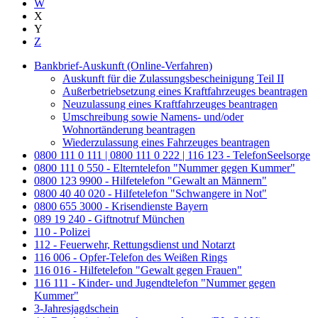
W
X
Y
Z
Bankbrief-Auskunft (Online-Verfahren)
Auskunft für die Zulassungsbescheinigung Teil II
Außerbetriebsetzung eines Kraftfahrzeuges beantragen
Neuzulassung eines Kraftfahrzeuges beantragen
Umschreibung sowie Namens- und/oder
Wohnortänderung beantragen
Wiederzulassung eines Fahrzeuges beantragen
0800 111 0 111 | 0800 111 0 222 | 116 123 - TelefonSeelsorge
0800 111 0 550 - Elterntelefon "Nummer gegen Kummer"
0800 123 9900 - Hilfetelefon "Gewalt an Männern"
0800 40 40 020 - Hilfetelefon "Schwangere in Not"
0800 655 3000 - Krisendienste Bayern
089 19 240 - Giftnotruf München
110 - Polizei
112 - Feuerwehr, Rettungsdienst und Notarzt
116 006 - Opfer-Telefon des Weißen Rings
116 016 - Hilfetelefon "Gewalt gegen Frauen"
116 111 - Kinder- und Jugendtelefon "Nummer gegen
Kummer"
3-Jahresjagdschein