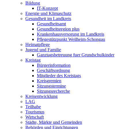
Bildung
IT-Konzept
Energie und Klimaschutz
Gesundheit im Landkreis
Gesundheitsamt
Gesundheitsregion plus
Krankenhausversorung im Landkreis
Pflegestützpunkt Weilheim-Schongau
Heimatpflege
Jugend und Familie
Ganztagsbetreuung fuer Grundschulkinder
Kreistag
Bürgerinformation
Geschäftsordnung
Mitglieder des Kreistags
Kreisgremien
Sitzungstermine
Sitzungsrecherche
Kreisentwicklung
LAG
Teilhabe
Tourismus
Wirtschaft
Städte, Märkte und Gemeinden
Behörden und Einrichtungen