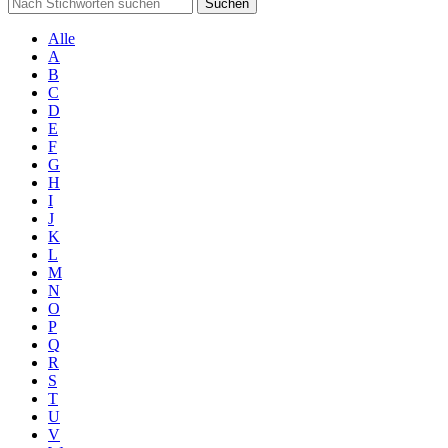
Suchen
Alle
A
B
C
D
E
F
G
H
I
J
K
L
M
N
O
P
Q
R
S
T
U
V