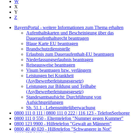
W
X
Y
Z
BayernPortal - weitere Informationen zum Thema erhalten
Aufenthaltskarten und Bescheinigung über das
Daueraufenthaltsrecht beantragen
Blaue Karte EU beantragen
Brandschutzdienststelle
Erlaubnis zum Daueraufenthalt-EU beantragen
Niederlassungserlaubnis beantragen
Reiseausweise beantragen
Visum beantragen bzw. verlängern
Leistungen bei Krankheit
(Asylbewerberleistungsgesetz)
Leistungen zur Bildung und Teilhabe
(Asylbewerberleistungsgesetz)
Standesamtsaufsicht: Durchführung von
Aufsichtsprüfungen
Sb. 51.1 - Lebensmittelüberwachung
0800 111 0 111 | 0800 111 0 222 | 116 123 - TelefonSeelsorge
0800 111 0 550 - Elterntelefon "Nummer gegen Kummer"
0800 123 9900 - Hilfetelefon "Gewalt an Männern"
0800 40 40 020 - Hilfetelefon "Schwangere in Not"