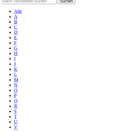
Suchen
Alle
A
B
C
D
E
F
G
H
I
J
K
L
M
N
O
P
Q
R
S
T
U
V