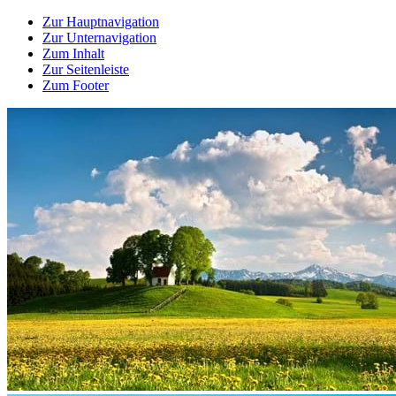
Zur Hauptnavigation
Zur Unternavigation
Zum Inhalt
Zur Seitenleiste
Zum Footer