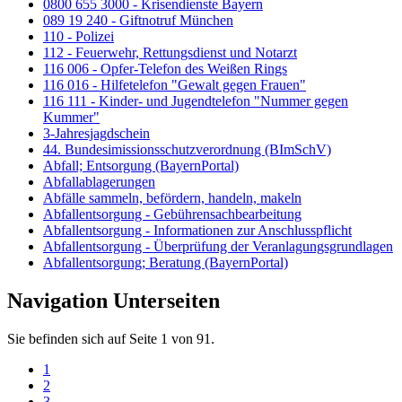
0800 655 3000 - Krisendienste Bayern
089 19 240 - Giftnotruf München
110 - Polizei
112 - Feuerwehr, Rettungsdienst und Notarzt
116 006 - Opfer-Telefon des Weißen Rings
116 016 - Hilfetelefon "Gewalt gegen Frauen"
116 111 - Kinder- und Jugendtelefon "Nummer gegen
Kummer"
3-Jahresjagdschein
44. Bundesimissionsschutzverordnung (BImSchV)
Abfall; Entsorgung (BayernPortal)
Abfallablagerungen
Abfälle sammeln, befördern, handeln, makeln
Abfallentsorgung - Gebührensachbearbeitung
Abfallentsorgung - Informationen zur Anschlusspflicht
Abfallentsorgung - Überprüfung der Veranlagungsgrundlagen
Abfallentsorgung; Beratung (BayernPortal)
Navigation Unterseiten
Sie befinden sich auf Seite 1 von 91.
1
2
3