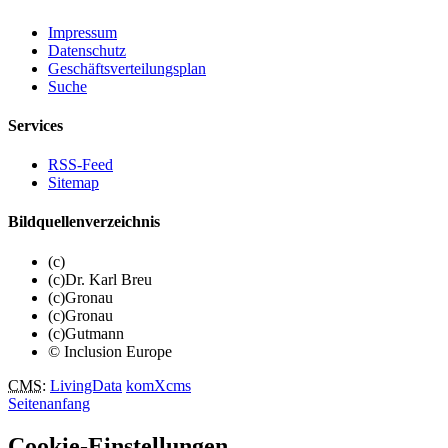
Impressum
Datenschutz
Geschäftsverteilungsplan
Suche
Services
RSS-Feed
Sitemap
Bildquellenverzeichnis
(c)
(c)Dr. Karl Breu
(c)Gronau
(c)Gronau
(c)Gutmann
© Inclusion Europe
CMS
:
LivingData
komXcms
Seitenanfang
Cookie-Einstellungen