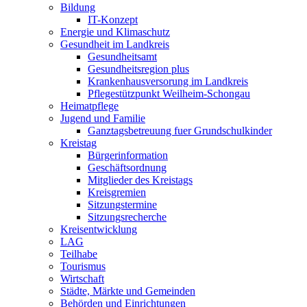
Bildung
IT-Konzept
Energie und Klimaschutz
Gesundheit im Landkreis
Gesundheitsamt
Gesundheitsregion plus
Krankenhausversorung im Landkreis
Pflegestützpunkt Weilheim-Schongau
Heimatpflege
Jugend und Familie
Ganztagsbetreuung fuer Grundschulkinder
Kreistag
Bürgerinformation
Geschäftsordnung
Mitglieder des Kreistags
Kreisgremien
Sitzungstermine
Sitzungsrecherche
Kreisentwicklung
LAG
Teilhabe
Tourismus
Wirtschaft
Städte, Märkte und Gemeinden
Behörden und Einrichtungen