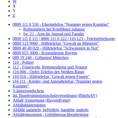
W
X
Y
Z
0800 111 0 550 - Elterntelefon "Nummer gegen Kummer"
Rufnummern bei Konflikten zuhause
Sg. 21 - Amt für Jugend und Familie
0800 111 0 111 | 0800 111 0 222 | 116 123 - TelefonSeelsorge
0800 123 9900 - Hilfetelefon "Gewalt an Männern"
0800 40 40 020 - Hilfetelefon "Schwangere in Not"
0800 655 3000 - Krisendienste Bayern
089 19 240 - Giftnotruf München
110 - Polizei
112 - Feuerwehr, Rettungsdienst und Notarzt
116 006 - Opfer-Telefon des Weißen Rings
116 016 - Hilfetelefon "Gewalt gegen Frauen"
116 111 - Kinder- und Jugendtelefon "Nummer gegen
Kummer"
3-Jahresjagdschein
44. Bundesimissionsschutzverordnung (BImSchV)
Abfall; Entsorgung (BayernPortal)
Abfallablagerungen
Abfälle sammeln, befördern, handeln, makeln
Abfallentsorgung - Gebührensachbearbeitung