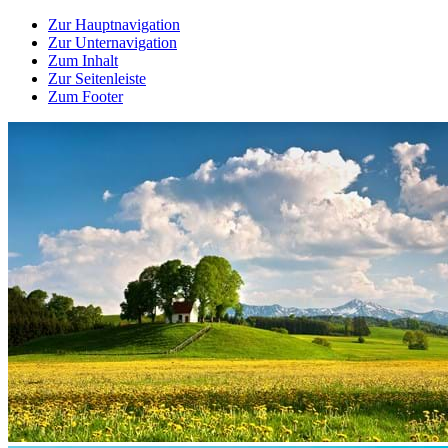
Zur Hauptnavigation
Zur Unternavigation
Zum Inhalt
Zur Seitenleiste
Zum Footer