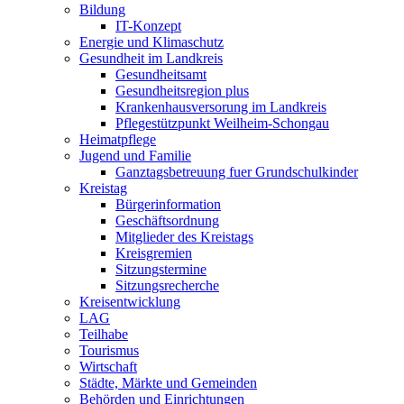
Bildung
IT-Konzept
Energie und Klimaschutz
Gesundheit im Landkreis
Gesundheitsamt
Gesundheitsregion plus
Krankenhausversorung im Landkreis
Pflegestützpunkt Weilheim-Schongau
Heimatpflege
Jugend und Familie
Ganztagsbetreuung fuer Grundschulkinder
Kreistag
Bürgerinformation
Geschäftsordnung
Mitglieder des Kreistags
Kreisgremien
Sitzungstermine
Sitzungsrecherche
Kreisentwicklung
LAG
Teilhabe
Tourismus
Wirtschaft
Städte, Märkte und Gemeinden
Behörden und Einrichtungen