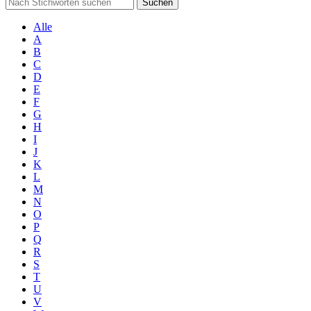
Suchen
Alle
A
B
C
D
E
F
G
H
I
J
K
L
M
N
O
P
Q
R
S
T
U
V