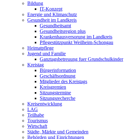
Bildung
IT-Konzept
Energie und Klimaschutz
Gesundheit im Landkreis
Gesundheitsamt
Gesundheitsregion plus
Krankenhausversorung im Landkreis
Pflegestützpunkt Weilheim-Schongau
Heimatpflege
Jugend und Familie
Ganztagsbetreuung fuer Grundschulkinder
Kreistag
Bürgerinformation
Geschäftsordnung
Mitglieder des Kreistags
Kreisgremien
Sitzungstermine
Sitzungsrecherche
Kreisentwicklung
LAG
Teilhabe
Tourismus
Wirtschaft
Städte, Märkte und Gemeinden
Behörden und Einrichtungen