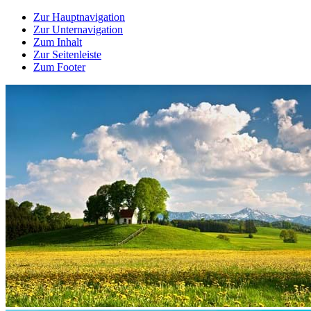
Zur Hauptnavigation
Zur Unternavigation
Zum Inhalt
Zur Seitenleiste
Zum Footer