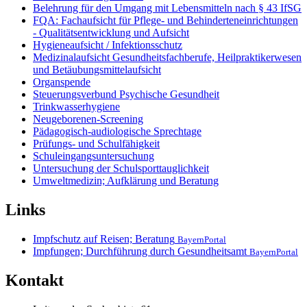
Belehrung für den Umgang mit Lebensmitteln nach § 43 IfSG
FQA: Fachaufsicht für Pflege- und Behinderteneinrichtungen
- Qualitätsentwicklung und Aufsicht
Hygieneaufsicht / Infektionsschutz
Medizinalaufsicht Gesundheitsfachberufe, Heilpraktikerwesen
und Betäubungsmittelaufsicht
Organspende
Steuerungsverbund Psychische Gesundheit
Trinkwasserhygiene
Neugeborenen-Screening
Pädagogisch-audiologische Sprechtage
Prüfungs- und Schulfähigkeit
Schuleingangsuntersuchung
Untersuchung der Schulsporttauglichkeit
Umweltmedizin; Aufklärung und Beratung
Links
Impfschutz auf Reisen; Beratung
BayernPortal
Impfungen; Durchführung durch Gesundheitsamt
BayernPortal
Kontakt