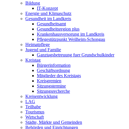
Bildung
IT-Konzept
Energie und Klimaschutz
Gesundheit im Landkreis
Gesundheitsamt
Gesundheitsregion plus
Krankenhausversorung im Landkreis
Pflegestützpunkt Weilheim-Schongau
Heimatpflege
Jugend und Familie
Ganztagsbetreuung fuer Grundschulkinder
Kreistag
Bürgerinformation
Geschäftsordnung
Mitglieder des Kreistags
Kreisgremien
Sitzungstermine
Sitzungsrecherche
Kreisentwicklung
LAG
Teilhabe
Tourismus
Wirtschaft
Städte, Märkte und Gemeinden
Behörden und Einrichtungen