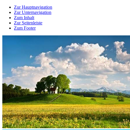
Zur Hauptnavigation
Zur Unternavigation
Zum Inhalt
Zur Seitenleiste
Zum Footer