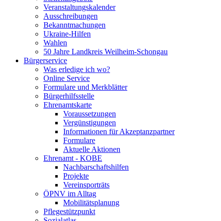
Veranstaltungskalender
Ausschreibungen
Bekanntmachungen
Ukraine-Hilfen
Wahlen
50 Jahre Landkreis Weilheim-Schongau
Bürgerservice
Was erledige ich wo?
Online Service
Formulare und Merkblätter
Bürgerhilfsstelle
Ehrenamtskarte
Voraussetzungen
Vergünstigungen
Informationen für Akzeptanzpartner
Formulare
Aktuelle Aktionen
Ehrenamt - KOBE
Nachbarschaftshilfen
Projekte
Vereinsporträts
ÖPNV im Alltag
Mobilitätsplanung
Pflegestützpunkt
Sozialatlas