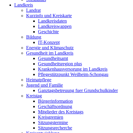
Landkreis
Landrat
Kurzinfo und Kreiskarte
Landkreisdaten
Landkreiswappen
Geschichte
Bildung
IT-Konzept
Energie und Klimaschutz
Gesundheit im Landkreis
Gesundheitsamt
Gesundheitsregion plus
Krankenhausversorung im Landkreis
Pflegestützpunkt Weilheim-Schongau
Heimatpflege
Jugend und Familie
Ganztagsbetreuung fuer Grundschulkinder
Kreistag
Bürgerinformation
Geschäftsordnung
Mitglieder des Kreistags
Kreisgremien
Sitzungstermine
Sitzungsrecherche