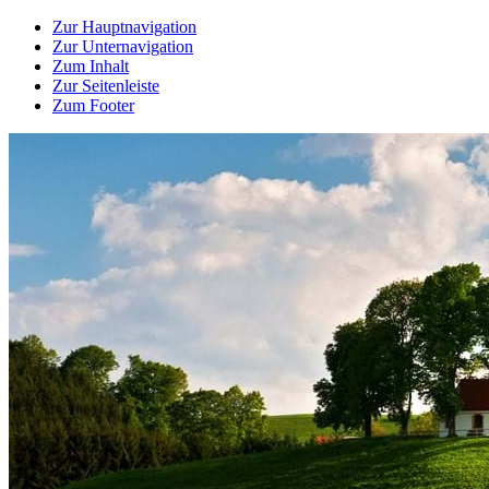
Zur Hauptnavigation
Zur Unternavigation
Zum Inhalt
Zur Seitenleiste
Zum Footer