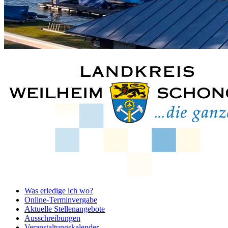
Was erledige ich wo?
Online-Terminvergabe
Aktuelle Stellenangebote
Ausschreibungen
Veranstaltungskalender