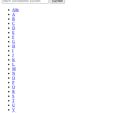
Suchen
Alle
A
B
C
D
E
F
G
H
I
J
K
L
M
N
O
P
Q
R
S
T
U
V