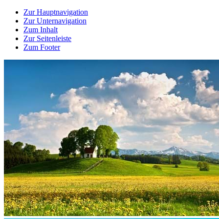
Zur Hauptnavigation
Zur Unternavigation
Zum Inhalt
Zur Seitenleiste
Zum Footer