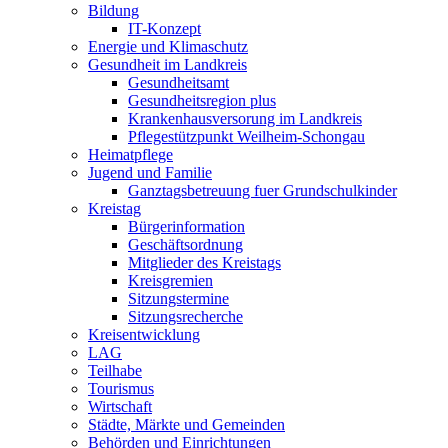
Bildung
IT-Konzept
Energie und Klimaschutz
Gesundheit im Landkreis
Gesundheitsamt
Gesundheitsregion plus
Krankenhausversorung im Landkreis
Pflegestützpunkt Weilheim-Schongau
Heimatpflege
Jugend und Familie
Ganztagsbetreuung fuer Grundschulkinder
Kreistag
Bürgerinformation
Geschäftsordnung
Mitglieder des Kreistags
Kreisgremien
Sitzungstermine
Sitzungsrecherche
Kreisentwicklung
LAG
Teilhabe
Tourismus
Wirtschaft
Städte, Märkte und Gemeinden
Behörden und Einrichtungen