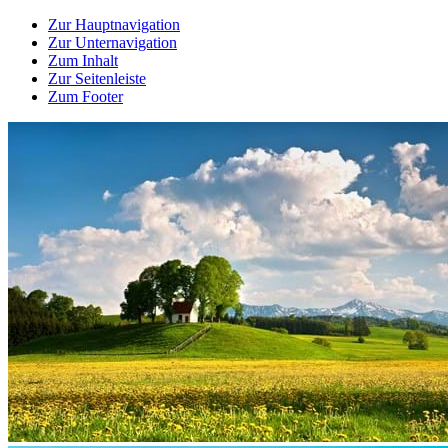
Zur Hauptnavigation
Zur Unternavigation
Zum Inhalt
Zur Seitenleiste
Zum Footer