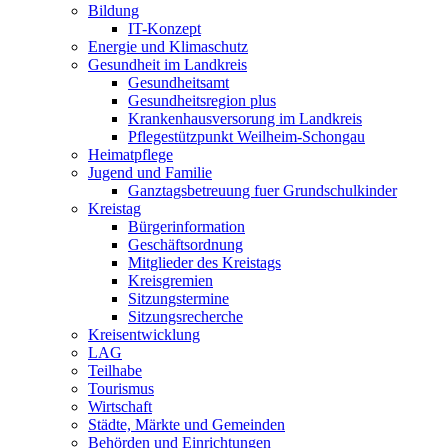
Bildung
IT-Konzept
Energie und Klimaschutz
Gesundheit im Landkreis
Gesundheitsamt
Gesundheitsregion plus
Krankenhausversorung im Landkreis
Pflegestützpunkt Weilheim-Schongau
Heimatpflege
Jugend und Familie
Ganztagsbetreuung fuer Grundschulkinder
Kreistag
Bürgerinformation
Geschäftsordnung
Mitglieder des Kreistags
Kreisgremien
Sitzungstermine
Sitzungsrecherche
Kreisentwicklung
LAG
Teilhabe
Tourismus
Wirtschaft
Städte, Märkte und Gemeinden
Behörden und Einrichtungen