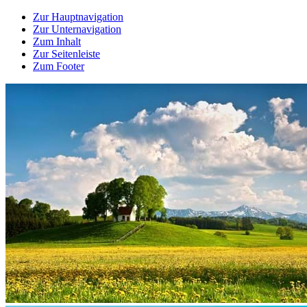
Zur Hauptnavigation
Zur Unternavigation
Zum Inhalt
Zur Seitenleiste
Zum Footer