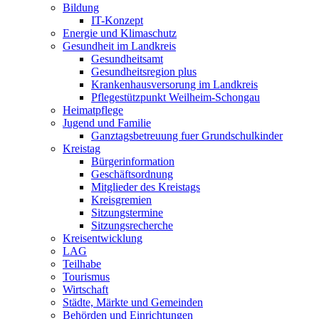
Bildung
IT-Konzept
Energie und Klimaschutz
Gesundheit im Landkreis
Gesundheitsamt
Gesundheitsregion plus
Krankenhausversorung im Landkreis
Pflegestützpunkt Weilheim-Schongau
Heimatpflege
Jugend und Familie
Ganztagsbetreuung fuer Grundschulkinder
Kreistag
Bürgerinformation
Geschäftsordnung
Mitglieder des Kreistags
Kreisgremien
Sitzungstermine
Sitzungsrecherche
Kreisentwicklung
LAG
Teilhabe
Tourismus
Wirtschaft
Städte, Märkte und Gemeinden
Behörden und Einrichtungen