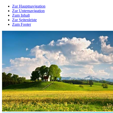
Zur Hauptnavigation
Zur Unternavigation
Zum Inhalt
Zur Seitenleiste
Zum Footer