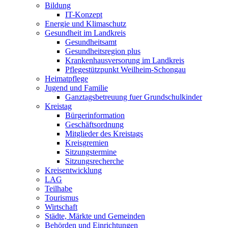
Bildung
IT-Konzept
Energie und Klimaschutz
Gesundheit im Landkreis
Gesundheitsamt
Gesundheitsregion plus
Krankenhausversorung im Landkreis
Pflegestützpunkt Weilheim-Schongau
Heimatpflege
Jugend und Familie
Ganztagsbetreuung fuer Grundschulkinder
Kreistag
Bürgerinformation
Geschäftsordnung
Mitglieder des Kreistags
Kreisgremien
Sitzungstermine
Sitzungsrecherche
Kreisentwicklung
LAG
Teilhabe
Tourismus
Wirtschaft
Städte, Märkte und Gemeinden
Behörden und Einrichtungen