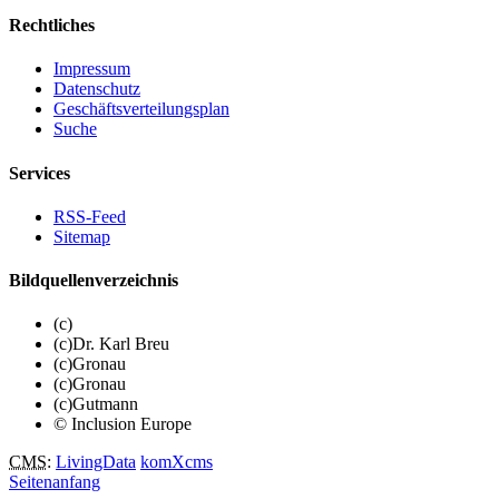
Rechtliches
Impressum
Datenschutz
Geschäftsverteilungsplan
Suche
Services
RSS-Feed
Sitemap
Bildquellenverzeichnis
(c)
(c)Dr. Karl Breu
(c)Gronau
(c)Gronau
(c)Gutmann
© Inclusion Europe
CMS
:
LivingData
komXcms
Seitenanfang