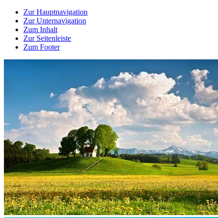
Zur Hauptnavigation
Zur Unternavigation
Zum Inhalt
Zur Seitenleiste
Zum Footer