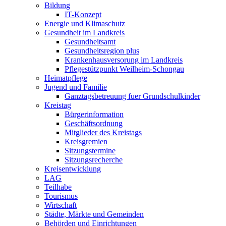
Bildung
IT-Konzept
Energie und Klimaschutz
Gesundheit im Landkreis
Gesundheitsamt
Gesundheitsregion plus
Krankenhausversorung im Landkreis
Pflegestützpunkt Weilheim-Schongau
Heimatpflege
Jugend und Familie
Ganztagsbetreuung fuer Grundschulkinder
Kreistag
Bürgerinformation
Geschäftsordnung
Mitglieder des Kreistags
Kreisgremien
Sitzungstermine
Sitzungsrecherche
Kreisentwicklung
LAG
Teilhabe
Tourismus
Wirtschaft
Städte, Märkte und Gemeinden
Behörden und Einrichtungen